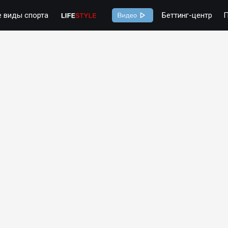
Видео
е виды спорта
Беттинг-центр
П