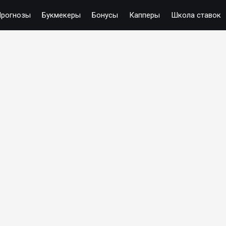
рогнозы
Букмекеры
Бонусы
Капперы
Школа ставок