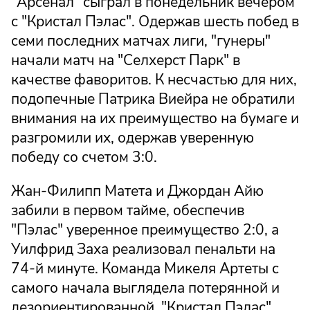
"Арсенал" сыграл в понедельник вечером
с "Кристал Пэлас". Одержав шесть побед в
семи последних матчах лиги, "гунеры"
начали матч на "Селхерст Парк" в
качестве фаворитов. К несчастью для них,
подопечные Патрика Виейра не обратили
внимания на их преимущество на бумаге и
разгромили их, одержав уверенную
победу со счетом 3:0.
Жан-Филипп Матета и Джордан Айю
забили в первом тайме, обеспечив
"Пэлас" уверенное преимущество 2:0, а
Уилфрид Заха реализовал пенальти на
74-й минуте. Команда Микеля Артеты с
самого начала выглядела потерянной и
дезориентированной. "Кристал Пэлас",