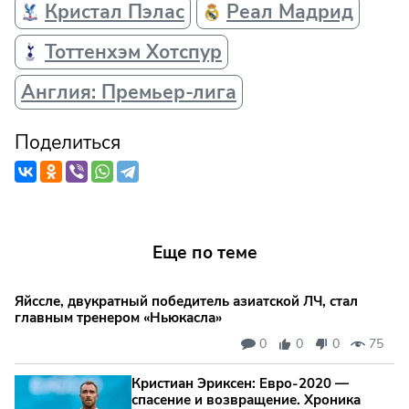
Кристал Пэлас
Реал Мадрид
Тоттенхэм Хотспур
Англия: Премьер-лига
Поделиться
Еще по теме
Яйссле, двукратный победитель азиатской ЛЧ, стал
главным тренером «Ньюкасла»
0
0
0
75
Кристиан Эриксен: Евро‑2020 —
спасение и возвращение. Хроника