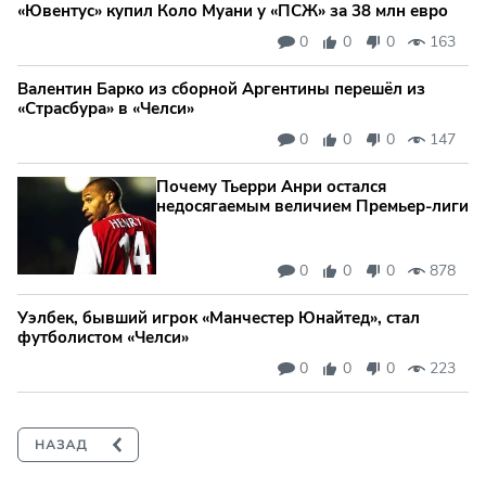
«Ювентус» купил Коло Муани у «ПСЖ» за 38 млн евро
0
0
0
163
Валентин Барко из сборной Аргентины перешёл из
«Страсбура» в «Челси»
0
0
0
147
Почему Тьерри Анри остался
недосягаемым величием Премьер-лиги
0
0
0
878
Уэлбек, бывший игрок «Манчестер Юнайтед», стал
футболистом «Челси»
0
0
0
223