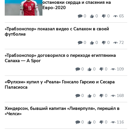
остановки сердца и спасения на
Евро‑2020
0
0
0
65
«Трабзонспор» показал видео с Салахом в своей
футболке
0
0
0
72
«Трабзонспор» договорился о переходе египтянина
Салаха — A Spor
0
0
0
109
«Фулхэм» купил у «Реала» Гонсало Гарсию и Сесара
Паласиоса
0
0
0
168
Хендерсон, бывший капитан «Ливерпуля», перешёл в
«Челси»
0
0
0
116