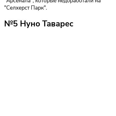
"Арсенала", которые недоработали на
"Селхерст Парк".
№5 Нуно Таварес