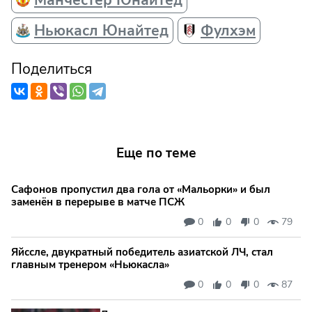
Ньюкасл Юнайтед
Фулхэм
Поделиться
Еще по теме
Сафонов пропустил два гола от «Мальорки» и был
заменён в перерыве в матче ПСЖ
0
0
0
79
Яйссле, двукратный победитель азиатской ЛЧ, стал
главным тренером «Ньюкасла»
0
0
0
87