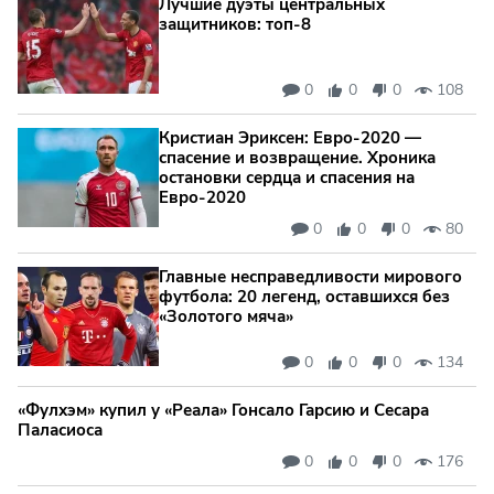
Лучшие дуэты центральных
защитников: топ‑8
0
0
0
108
Кристиан Эриксен: Евро‑2020 —
спасение и возвращение. Хроника
остановки сердца и спасения на
Евро‑2020
0
0
0
80
Главные несправедливости мирового
футбола: 20 легенд, оставшихся без
«Золотого мяча»
0
0
0
134
«Фулхэм» купил у «Реала» Гонсало Гарсию и Сесара
Паласиоса
0
0
0
176