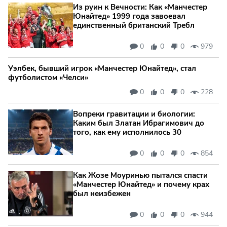
Из руин к Вечности: Как «Манчестер
Юнайтед» 1999 года завоевал
единственный британский Требл
0
0
0
979
Уэлбек, бывший игрок «Манчестер Юнайтед», стал
футболистом «Челси»
0
0
0
228
Вопреки гравитации и биологии:
Каким был Златан Ибрагимович до
того, как ему исполнилось 30
0
0
0
854
Как Жозе Моуринью пытался спасти
«Манчестер Юнайтед» и почему крах
был неизбежен
0
0
0
944