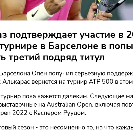
з подтверждает участие в 
 турнире в Барселоне в поп
ь третий подряд титул
 Барселона Опен получил серьезную поддерж
 Алькарас вернется на турнир ATP 500 в этом
 турнир пока кажется далеким. Следующие м
выставочные на Australian Open, включая по
pen 2022 с Каспером Руудом.
овый сезон - это несомненно то, на что кажды