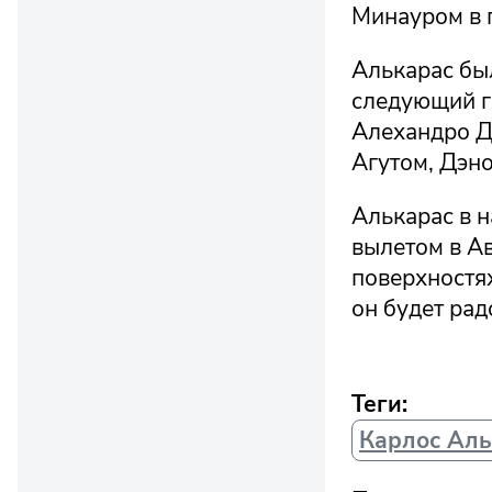
Минауром в 
Алькарас бы
следующий го
Алехандро Д
Агутом, Дэн
Алькарас в н
вылетом в Ав
поверхностя
он будет рад
Теги:
Карлос Аль