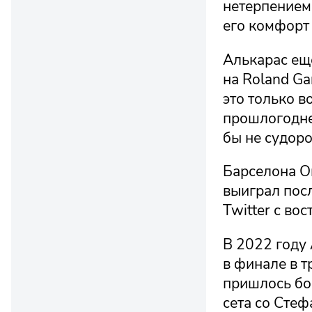
нетерпением 
его комфорт 
Алькарас еще
на Roland Ga
это только в
прошлогодне
бы не судоро
Барселона Оп
выиграл посл
Twitter с во
В 2022 году
в финале в 
пришлось бор
сета со Сте