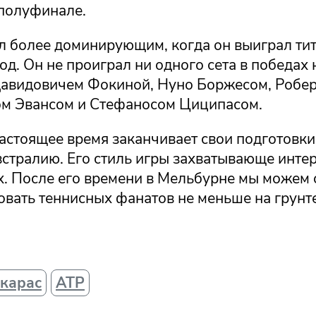
полуфинале.
л более доминирующим, когда он выиграл тит
д. Он не проиграл ни одного сета в победах 
авидовичем Фокиной, Нуно Боржесом, Робер
ом Эвансом и Стефаносом Циципасом.
астоящее время заканчивает свои подготовки
стралию. Его стиль игры захватывающе интер
х. После его времени в Мельбурне мы можем 
овать теннисных фанатов не меньше на грунте
карас
ATP