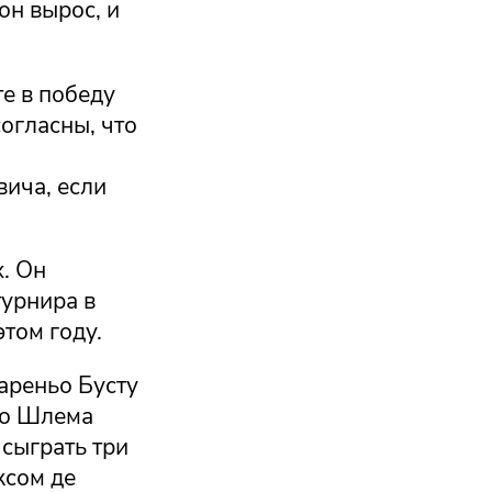
он вырос, и
те в победу
огласны, что
ича, если
х. Он
турнира в
этом году.
ареньо Бусту
го Шлема
 сыграть три
ксом де