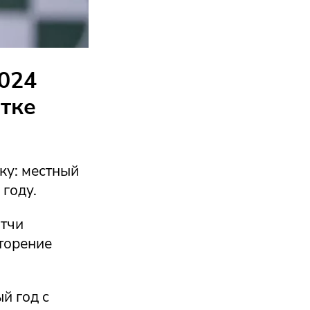
2024
ытке
ку: местный
 году.
атчи
вторение
й год с