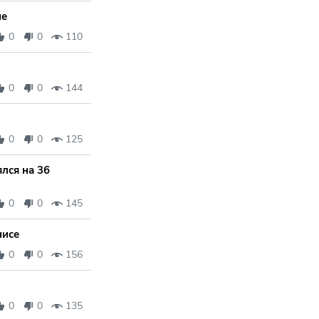
не
0
0
110
0
0
144
0
0
125
лся на 36
0
0
145
нисе
0
0
156
0
0
135