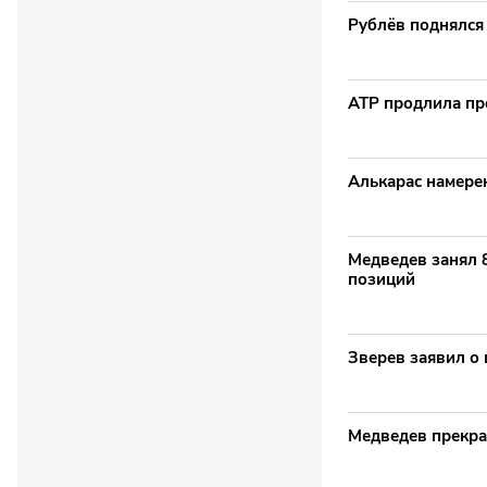
Рублёв поднялся 
ATP продлила про
Алькарас намере
Медведев занял 8
позиций
Зверев заявил о 
Медведев прекра