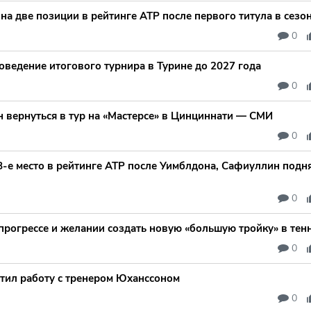
на две позиции в рейтинге ATP после первого титула в сезо
0
ведение итогового турнира в Турине до 2027 года
0
н вернуться в тур на «Мастерсе» в Цинциннати — СМИ
0
-е место в рейтинге ATP после Уимблдона, Сафиуллин подня
0
прогрессе и желании создать новую «большую тройку» в тен
0
тил работу с тренером Юханссоном
0