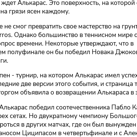
ждет Алькарас. Это поверхность, на которой 
на грязи ясен каждому.
 не смог превратить свое мастерство на грун
rros. Однако большинство в теннисном мире с
опрос времени. Некоторые утверждают, что в
м полуфинале он бы победил Новака Джоков
ги.
ен - турнир, на котором Алькарас имел успе
едние две версии этого события, и страница 
сторгом объявила о возвращении Алькараса в 
 Алькарас победил соотечественника Пабло К
трех сетах. Но двукратному чемпиону Большо
оться в других матчах, где он был вынужден
фаносом Циципасом в четвертьфинале и с Але