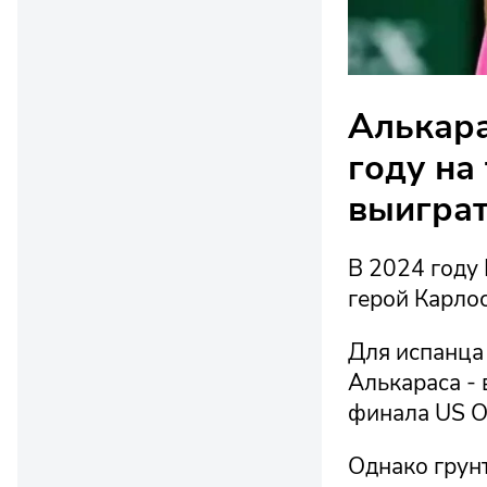
Алькара
году на
выиграт
В 2024 году
герой Карлос
Для испанца
Алькараса - 
финала US O
Однако грунт