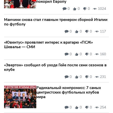
покорил Европу
0
0
0
1024
Манчини снова стал главным тренером сборной Италии
по футболу
0
0
0
117
«Ювентус» проявляет интерес к вратарю «ПСЖ»
Шевалье — СМИ
0
0
0
160
«Эвертон» сообщил об уходе Гейе после семи сезонов в
клубе
0
0
0
231
Радикальный компромисс: 7 самых
центристских футбольных клубов
мира
0
0
0
254