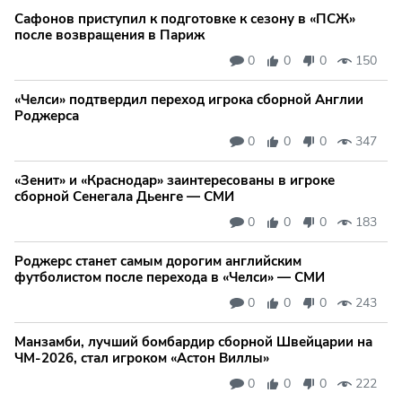
Сафонов приступил к подготовке к сезону в «ПСЖ»
после возвращения в Париж
0
0
0
150
«Челси» подтвердил переход игрока сборной Англии
Роджерса
0
0
0
347
«Зенит» и «Краснодар» заинтересованы в игроке
сборной Сенегала Дьенге — СМИ
0
0
0
183
Роджерс станет самым дорогим английским
футболистом после перехода в «Челси» — СМИ
0
0
0
243
Манзамби, лучший бомбардир сборной Швейцарии на
ЧМ-2026, стал игроком «Астон Виллы»
0
0
0
222