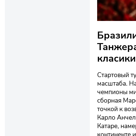
Бразили
Танжера
класики
Стартовый т
масштаба. Н
чемпионы ми
сборная Маро
точкой к во
Карло Анчел
Катаре, нам
континенте и