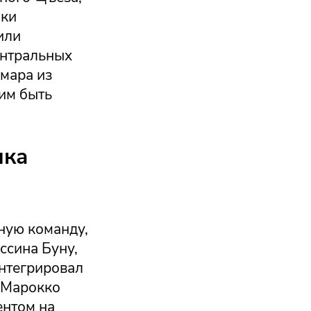
аки
или
ентральных
мара из
им быть
ика
ную команду,
ссина Буну,
интегрировал
. Марокко
ентом на