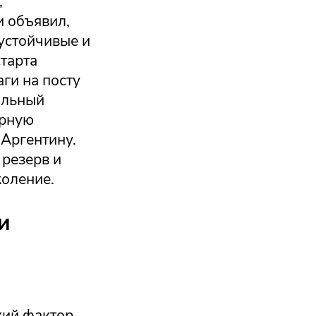
,
и объявил,
устойчивые и
старта
ги на посту
альный
орную
 Аргентину.
 резерв и
коление.
и
кий фактор