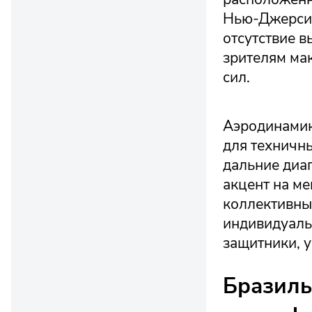
Нью-Джерси 
отсутствие 
зрителям ма
сил.
Аэродинамик
для техничн
дальние диа
акцент на ме
коллективны
индивидуаль
защитники, у
Бразиль