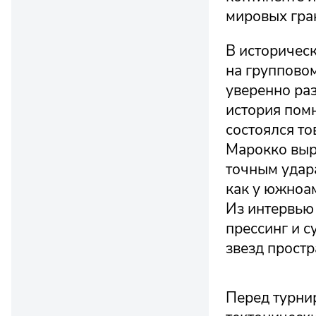
мировых гра
В историчес
на групповом
уверенно ра
история помн
состоялся то
Марокко выр
точным удар
как у южноа
Из интервью 
прессинг и 
звезд простр
Перед турни