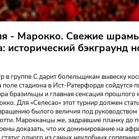
я - Марокко. Свежие шрам
: исторический бэкграунд н
ур в группе С дарит болельщикам вывеску ко
а поле стадиона в Ист-Ратерфорде сойдутся 
ра бразильцы и главная сенсация прошлого
кко. Для «Селесао» этот турнир должен стат
звращению былого величия под руководством
отти. Марокканцы же, задравшие планку до 
ерены доказать, что их доминирование на аф
 статус одного из самых неудобных соперник