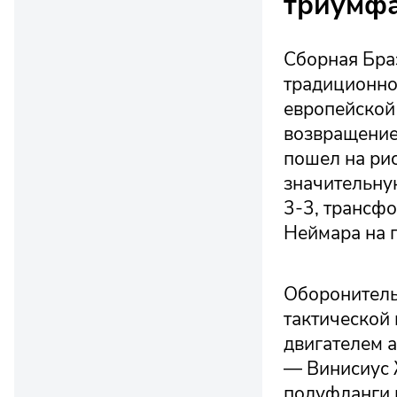
триумфа
Сборная Бра
традиционной
европейской 
возвращение
пошел на рис
значительную
3-3, трансф
Неймара на 
Оборонитель
тактической 
двигателем 
— Винисиус 
полуфланги 