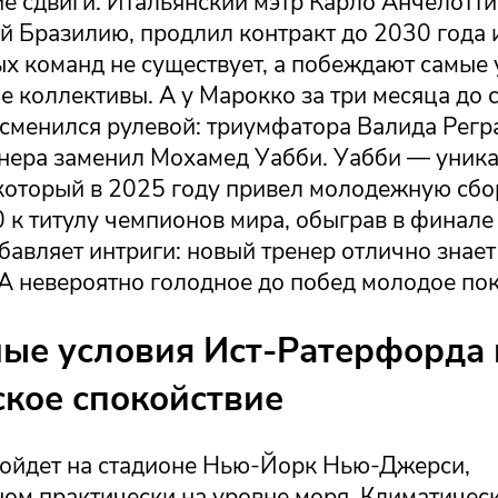
е сдвиги. Итальянский мэтр Карло Анчелотти
й Бразилию, продлил контракт до 2030 года 
х команд не существует, а побеждают самые 
 коллективы. А у Марокко за три месяца до 
сменился рулевой: триумфатора Валида Регра
енера заменил Мохамед Уабби. Уабби — уник
 который в 2025 году привел молодежную сб
 к титулу чемпионов мира, обыграв в финале
бавляет интриги: новый тренер отлично знает
А невероятно голодное до побед молодое по
ые условия Ист-Ратерфорда 
ское спокойствие
ойдет на стадионе Нью-Йорк Нью-Джерси,
ом практически на уровне моря. Климатичес