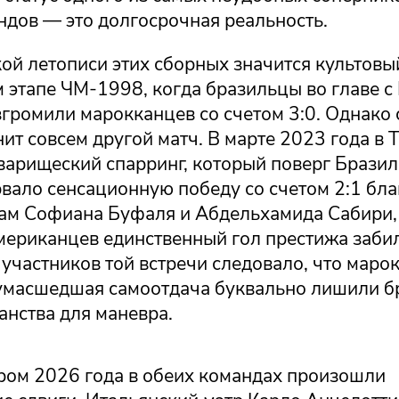
ндов — это долгосрочная реальность.
кой летописи этих сборных значится культов
 этапе ЧМ-1998, когда бразильцы во главе с
згромили марокканцев со счетом 3:0. Однако
ит совсем другой матч. В марте 2023 года в 
варищеский спарринг, который поверг Бразил
вало сенсационную победу со счетом 2:1 бла
ам Софиана Буфаля и Абдельхамида Сабири, 
мериканцев единственный гол престижа заби
участников той встречи следовало, что маро
сумасшедшая самоотдача буквально лишили б
анства для маневра.
ром 2026 года в обеих командах произошли