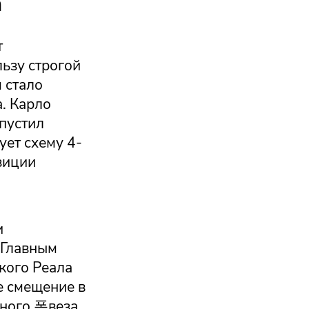
а
т
ьзу строгой
 стало
. Карло
пустил
ует схему 4-
зиции
и
 Главным
кого Реала
е смещение в
ного 폭веза,