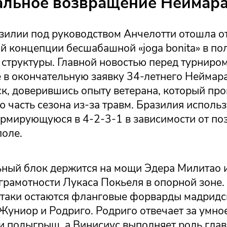
льное возвращение Неймар
зилии под руководством Анчелотти отошла о
 концепции бесшабашной «joga bonita» в пол
структуры. Главной новостью перед турниром
 в окончательную заявку 34-летнего Неймара
к, доверившись опыту ветерана, который про
 часть сезона из-за травм. Бразилия использ
ормирующуюся в 4-2-3-1 в зависимости от по
поле.
ный блок держится на мощи Эдера Милитао 
грамотности Лукаса Покьеля в опорной зоне.
атаки остаются фланговые форварды мадридс
Жуниор и Родриго. Родриго отвечает за умно
и подыгрыш, а Винисиус выполняет роль глав