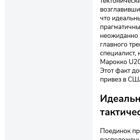
тектонически
возглавивши
что идеальны
прагматичные
неожиданно 
главного тр
специалист,
Марокко U20
Этот факт до
привез в СШ
Идеальн
тактиче
Поединок пр
расположенн