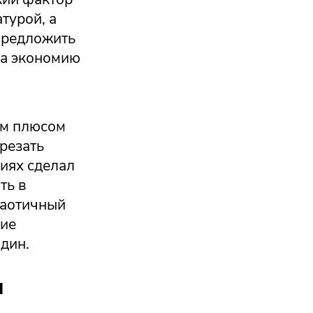
турой, а
предложить
на экономию
им плюсом
резать
иях сделал
ть в
хаотичный
кие
дин.
и