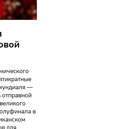
ы
овой
смического
пятикратные
 мундиаля —
ь отправной
 великого
полуфинала в
риканском
ов для