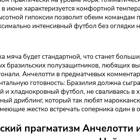
в июне характеризуется комфортной темпера
высотной гипоксии позволит обеим командам 
ксимально интенсивный футбол без оглядки 
а мяча будет стандартной, что станет больш
ых бразильских полузащитников, любящих вы
гонали. Анчелотти в предматчевых комментар
нтальную готовность: Бразилия должна сыгра
й и хладнокровный футбол, не сваливаясь в 
ный дриблинг, который так любят марокканс
меющие жестко встречать соперника один в о
ский прагматизм Анчелотти 