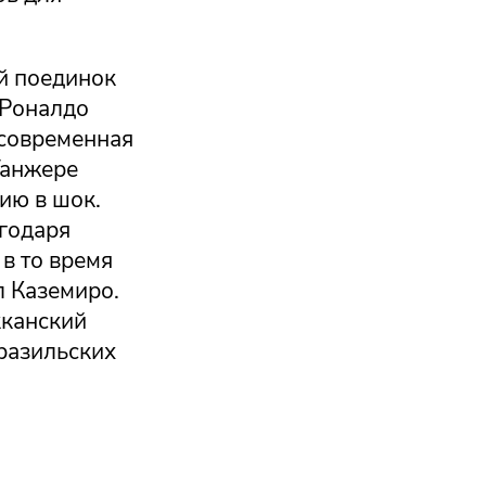
ый поединок
 Роналдо
 современная
Танжере
ию в шок.
годаря
в то время
л Каземиро.
кканский
разильских