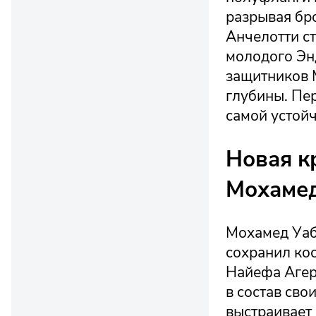
разрывая бро
Анчелотти ст
молодого Эн
защитников 
глубины. Пе
самой устойч
Новая к
Мохамед
Мохамед Уабб
сохранил кос
Найефа Агер
в состав св
выстраивает