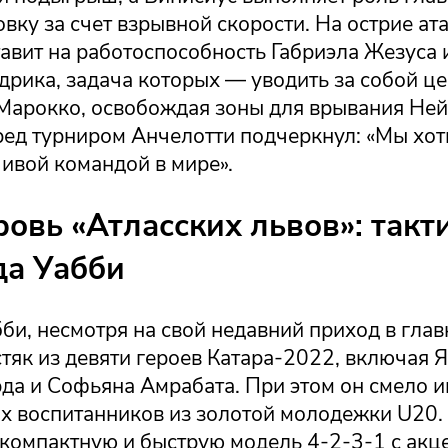
вку за счет взрывной скорости. На острие ат
авит на работоспособность Габриэла Жезуса 
дрика, задача которых — уводить за собой ц
Марокко, освобождая зоны для врывания Ней
ред турниром Анчелотти подчеркнул: «Мы хот
ивой командой в мире».
ровь «Атласских львов»: такт
а Уабби
и, несмотря на свой недавний приход в глав
тяк из девяти героев Катара-2022, включая Я
да и Софьяна Амрабата. При этом он смело 
оих воспитанников из золотой молодежки U20
 компактную и быструю модель 4-2-3-1 с акц