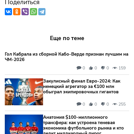
Поделиться
Еще по теме
Гол Кабрала из сборной Кабо-Верде признан лучшим на
ЧМ-2026
0
0
0
159
Закулисный финал Евро-2024: Как
немецкий агрегатор за €100 млн
обыграл экипировочных гигантов
0
0
0
255
Анатомия $100-миллионного
трансфера: как устроена теневая
экономика футбольного рынка и кто
делит миллиардный пирог