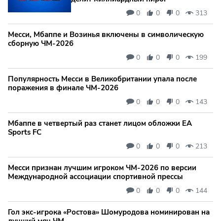
0
0
0
313
Месси, Мбаппе и Возинья включены в символическую
сборную ЧМ-2026
0
0
0
199
Популярность Месси в Великобритании упала после
поражения в финале ЧМ-2026
0
0
0
143
Мбаппе в четвертый раз станет лицом обложки EA
Sports FC
0
0
0
213
Месси признан лучшим игроком ЧМ-2026 по версии
Международной ассоциации спортивной прессы
0
0
0
144
Гол экс-игрока «Ростова» Шомуродова номинирован на
лучший мяч ЧМ