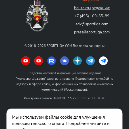
Контакты редакции:
+7 (495) 109-65-89
adv@sportliga.com
press@sportliga.com
©
2018–2026
SPORTLIGA.COM
Все права защищены
Средство массовой информации сетевое издание
"www.sportliga.com" зарегистрировано Федеральной службой по
надзору в сфере связи, информационных технологий и массовых
коммуникаций (Роскомнадзор).
Реестровая запись Эл № ФС 77-79006 от 28.08.2020
Название - www.sportliga.com
Мы используем файлы cookie для улучшения
Учредитель СМИ сетевого издания "www.sportliga.com": ИП Чамин
пользовательского опыта. Подробнее читайте в
О.Н.