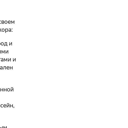
своем
кора:
род и
ыми
тами и
пален
енной
сейн,
вым