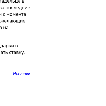
ладельца в
за последние
и с момента
я желающие
в на
одарки в
ать ставку.
Источник