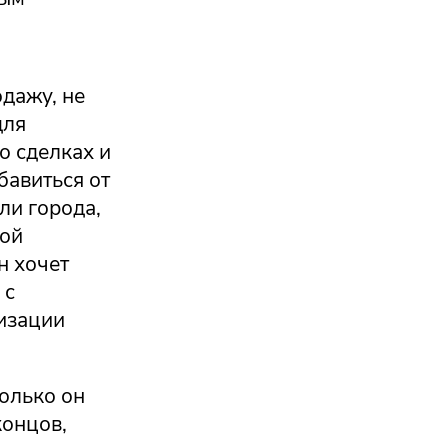
дажу, не
для
о сделках и
бавиться от
ли города,
ной
н хочет
 с
изации
олько он
концов,