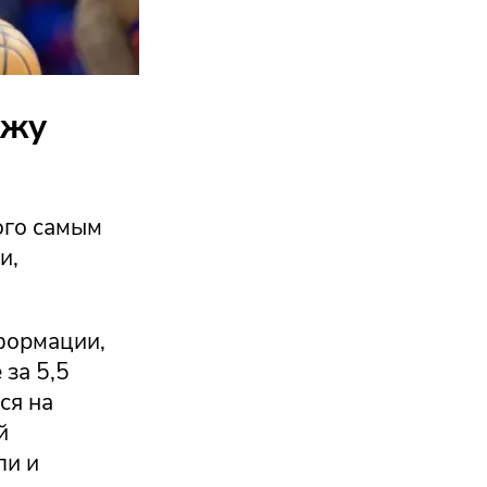
ажу
ого самым
и,
формации,
 за 5,5
ся на
й
ли и