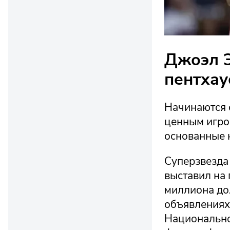
Джоэл Э
пентхау
Начинаются 
ценным игро
основанные 
Суперзвезда
выставил на 
миллиона до
объявлениях
Национально