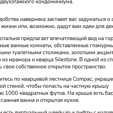
двухэтажного кондоминиума.
обства наверняка заставят вас задуматься о 
жизни или, возможно, дадут вам идеи для де
спальня предлагает впечатляющий вид на го
нные ванные комнаты, обставленные гламурн
ыми туалетными столиками, золотыми акцен
 из мрамора и кварца Silestone. В одной из с
ь свое собственное открытое пространство.
итесь по кварцевой лестнице Compac, украш
й стеной, чтобы попасть на частную крышу
 1000 квадратных футов. На крыше есть бас
сажная ванна и открытая кухня.
и есть виртуальный швейцар и лифты с кодо