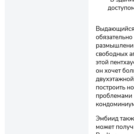
доступом
Выдающийся 
обязательно 
размышлений
свободных а
этой пентхау
он хочет бол
двухэтажной 
построить но
проблемами 
кондоминиум
Эмбиид также
может получи