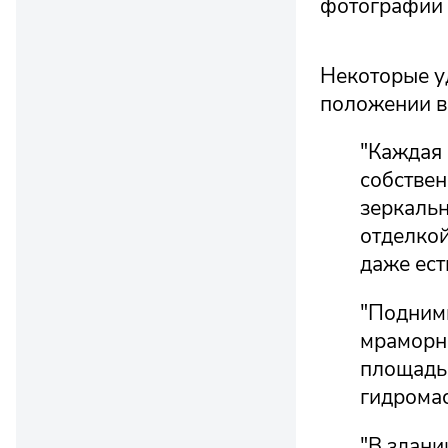
фотографии 
Некоторые уд
положении в 
"Каждая 
собстве
зеркальн
отделкой
даже ест
"Подним
мраморно
площадью
гидромас
"В здани