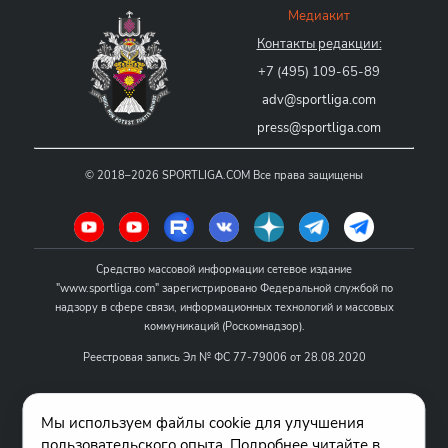
Медиакит
Контакты редакции:
+7 (495) 109-65-89
adv@sportliga.com
press@sportliga.com
©
2018–2026
SPORTLIGA.COM
Все права защищены
Средство массовой информации сетевое издание
"www.sportliga.com" зарегистрировано Федеральной службой по
надзору в сфере связи, информационных технологий и массовых
коммуникаций (Роскомнадзор).
Реестровая запись Эл № ФС 77-79006 от 28.08.2020
Название - www.sportliga.com
Мы используем файлы cookie для улучшения
Учредитель СМИ сетевого издания "www.sportliga.com": ИП Чамин
пользовательского опыта. Подробнее читайте в
О.Н.