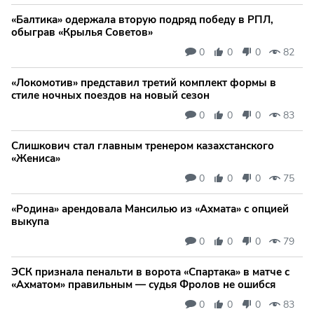
«Балтика» одержала вторую подряд победу в РПЛ,
обыграв «Крылья Советов»
0
0
0
82
«Локомотив» представил третий комплект формы в
стиле ночных поездов на новый сезон
0
0
0
83
Слишкович стал главным тренером казахстанского
«Жениса»
0
0
0
75
«Родина» арендовала Мансилью из «Ахмата» с опцией
выкупа
0
0
0
79
ЭСК признала пенальти в ворота «Спартака» в матче с
«Ахматом» правильным — судья Фролов не ошибся
0
0
0
83