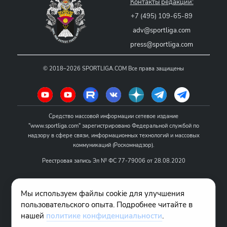
Контакты редакции:
+7 (495) 109-65-89
adv@sportliga.com
press@sportliga.com
©
2018–2026
SPORTLIGA.COM
Все права защищены
Средство массовой информации сетевое издание
"www.sportliga.com" зарегистрировано Федеральной службой по
надзору в сфере связи, информационных технологий и массовых
коммуникаций (Роскомнадзор).
Реестровая запись Эл № ФС 77-79006 от 28.08.2020
Название - www.sportliga.com
Мы используем файлы cookie для улучшения
Учредитель СМИ сетевого издания "www.sportliga.com": ИП Чамин
пользовательского опыта. Подробнее читайте в
О.Н.
нашей
политике конфиденциальности
.
Главный редактор СМИ сетевого издания "www.sportliga.com":