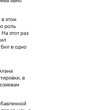
феев явно
 в этом
ю роль
На этот раз
тил
 бил в одно
Алана
тировки, в
хозяевам
добавленной