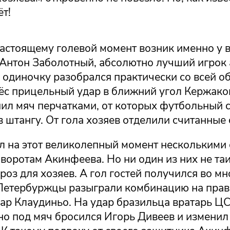
ёт!
астоящему голевой момент возник именно у 
 Антон Заболотный, абсолютно лучший игрок
в одиночку разобрался практически со всей 
нёс прицельный удар в ближний угол Кержако
пил мяч перчатками, от которых футбольный 
 штангу. От гола хозяев отделили считанные
ил на этот великолепный момент несколькими
воротам Акинфеева. Но ни один из них не таи
роз для хозяев. А гол гостей получился во м
Петербуржцы разыграли комбинацию на прав
дар Клаудиньо. На удар бразильца вратарь Ц
но под мяч бросился Игорь Дивеев и изменил