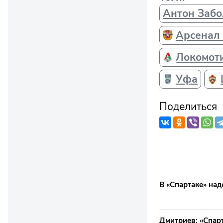
Антон Заб
Арсенал 
Локомот
Уфа
Поделиться
В «Спартаке» над
Дмитриев: «Спар