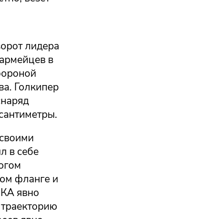
ворот лидера
 армейцев в
обороной
ва. Голкипер
снаряд
 сантиметры.
 своими
л в себе
ногом
ом фланге и
СКА явно
 траекторию