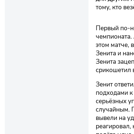
тому, кто вез
Первый по-н
чемпионата.
этом матче, 
Зенита и на
Зенита заце
срикошетил в
Зенит ответ
подходами к 
серьёзных уг
случайным. 
вывели на у
реагировал, 