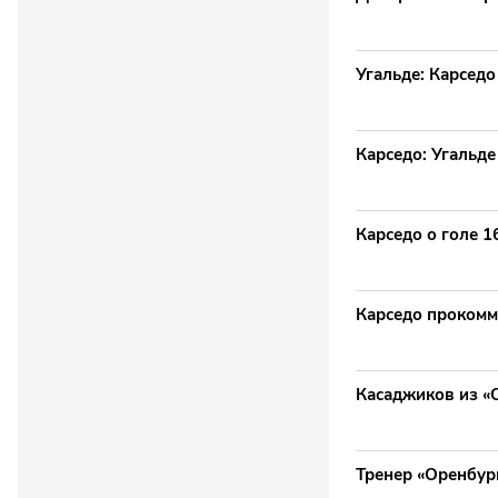
Угальде: Карседо
Карседо: Угальде
Карседо о голе 1
Карседо прокомме
Касаджиков из «О
Тренер «Оренбург