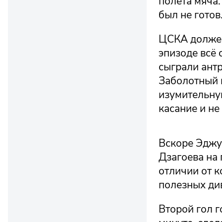
полёта мяча.
был не готов
ЦСКА должен
эпизоде всё
сыграли ант
Заболотный 
изумительну
касание и не
Вскоре Эджу
Дзагоева на 
отличии от к
полезных ди
Второй гол г