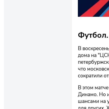
Футбол.
В воскресень
дома на "ЦС
петербуржски
что московс
сократили от
В этом матче
Динамо. Но 
шансами на у
для других. 