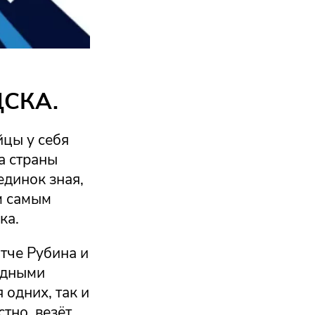
ЦСКА.
йцы у себя
а страны
единок зная,
м самым
ка.
атче Рубина и
юдными
 одних, так и
стно, везёт