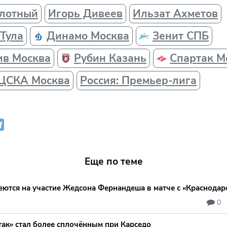
олотный
Игорь Дивеев
Ильзат Ахметов
Тула
Динамо Москва
Зенит СПБ
ив Москва
Рубин Казань
Спартак М
ЦСКА Москва
Россия: Премьер-лига
Еще по теме
еются на участие Жедсона Фернандеша в матче с «Краснодар
0
так» стал более сплочённым при Карседо