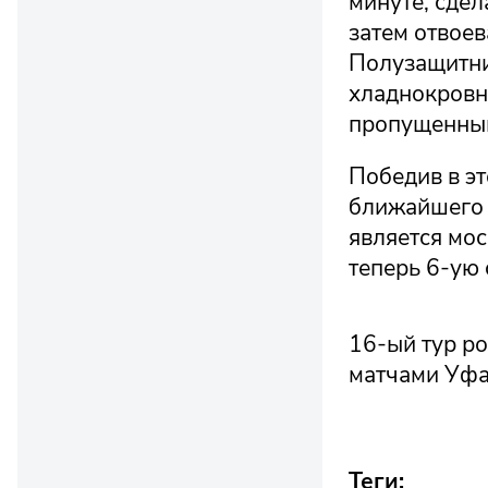
минуте, сдел
затем отвоев
Полузащитни
хладнокровн
пропущенный
Победив в эт
ближайшего 
является мо
теперь 6-ую
16-ый тур р
матчами Уфа 
Теги: