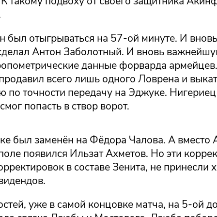
 К такому подвоху от своего защитника Акин
.
 был отыгрываться на 57-ой минуте. И вновь
 сделал Антон Заболотный. И вновь важнейшу
ропометрические данные форварда армейцев. 
продавил всего лишь одного Ловрена и выка
ю по точности передачу на Эджуке. Нигериец
 смог попасть в створ ворот.
ке был заменён на Фёдора Чалова. А вместо 
поле появился Ильзат Ахметов. Но эти коррек
орректировок в составе Зенита, не принесли 
видендов.
остей, уже в самой концовке матча, на 5-ой 