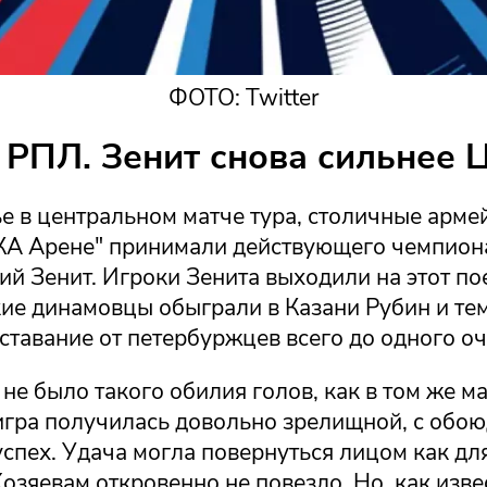
ФОТО: Twitter
 РПЛ. Зенит снова сильнее 
е в центральном матче тура, столичные арме
КА Арене" принимали действующего чемпион
й Зенит. Игроки Зенита выходили на этот по
кие динамовцы обыграли в Казани Рубин и те
ставание от петербуржцев всего до одного оч
 не было такого обилия голов, как в том же м
игра получилась довольно зрелищной, с обо
спех. Удача могла повернуться лицом как для
Хозяевам откровенно не повезло. Но, как изве