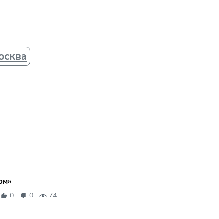
осква
ом»
0
0
74