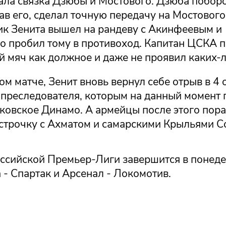
ала связка Дзюбы и Мостового. Дзюба поборо
ав его, сделал точную передачу на Мостового
к Зенита вышел на рандеву с Акинфеевым и
о пробил тому в противоход. Капитан ЦСКА п
 мяч как должное и даже не проявил каких-
ом матче, Зенит вновь вернул себе отрыв в 4 
преследователя, которым на данный момент
сковское Динамо. А армейцы после этого пор
 строчку с Ахматом и самарскими Крыльями С
оссийской Премьер-Лиги завершится в понед
- Спартак и Арсенал - Локомотив.