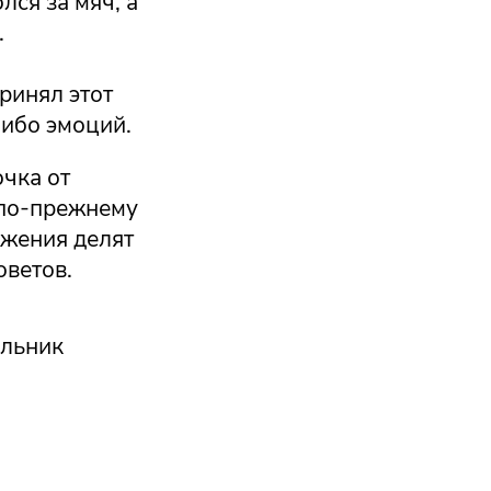
лся за мяч, а
.
ринял этот
либо эмоций.
очка от
 по-прежнему
ажения делят
оветов.
ельник