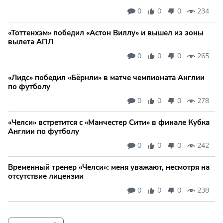
0
0
0
234
«Тоттенхэм» победил «Астон Виллу» и вышел из зоны
вылета АПЛ
0
0
0
265
«Лидс» победил «Бёрнли» в матче чемпионата Англии
по футболу
0
0
0
278
«Челси» встретится с «Манчестер Сити» в финале Кубка
Англии по футболу
0
0
0
242
Временный тренер «Челси»: меня уважают, несмотря на
отсутствие лицензии
0
0
0
238