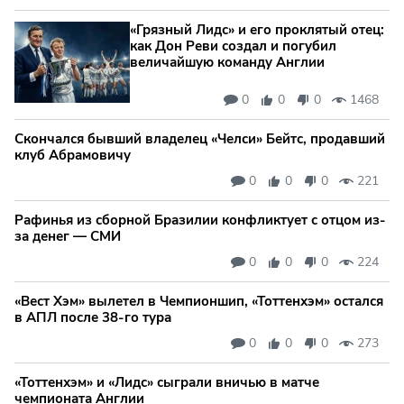
«Грязный Лидс» и его проклятый отец:
как Дон Реви создал и погубил
величайшую команду Англии
0
0
0
1468
Скончался бывший владелец «Челси» Бейтс, продавший
клуб Абрамовичу
0
0
0
221
Рафинья из сборной Бразилии конфликтует с отцом из-
за денег — СМИ
0
0
0
224
«Вест Хэм» вылетел в Чемпионшип, «Тоттенхэм» остался
в АПЛ после 38-го тура
0
0
0
273
«Тоттенхэм» и «Лидс» сыграли вничью в матче
чемпионата Англии