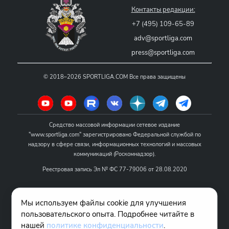
Контакты редакции:
+7 (495) 109-65-89
adv@sportliga.com
press@sportliga.com
©
2018–2026
SPORTLIGA.COM
Все права защищены
Средство массовой информации сетевое издание
"www.sportliga.com" зарегистрировано Федеральной службой по
надзору в сфере связи, информационных технологий и массовых
коммуникаций (Роскомнадзор).
Реестровая запись Эл № ФС 77-79006 от 28.08.2020
Название - www.sportliga.com
Мы используем файлы cookie для улучшения
Учредитель СМИ сетевого издания "www.sportliga.com": ИП Чамин
пользовательского опыта. Подробнее читайте в
О.Н.
нашей
политике конфиденциальности
.