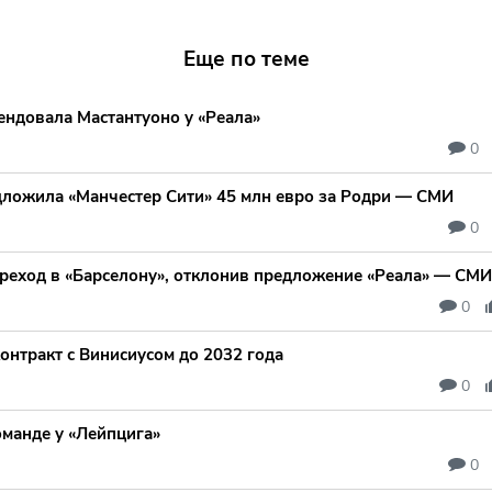
Еще по теме
ендовала Мастантуоно у «Реала»
0
дложила «Манчестер Сити» 45 млн евро за Родри — СМИ
0
реход в «Барселону», отклонив предложение «Реала» — СМИ
0
онтракт с Винисиусом до 2032 года
0
оманде у «Лейпцига»
0