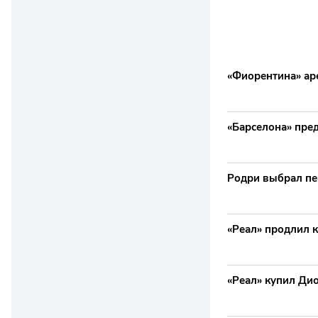
«Фиорентина» ар
«Барселона» пре
Родри выбрал пе
«Реал» продлил к
«Реал» купил Ди