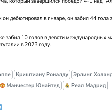
ча, который завершился победой 4-1 над "Ал
ак он дебютировал в январе, он забил 44 гола 
же забил 10 голов в девяти международных м
тугалии в 2023 году.
аппе
Криштиану Роналду
Эрлинг Холан
Манчестер Юнайтед
Реал Мадрид