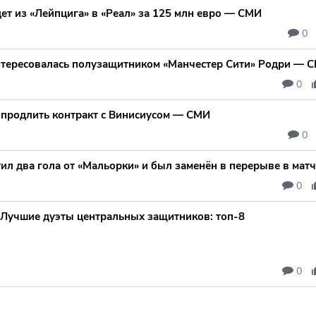
ет из «Лейпцига» в «Реал» за 125 млн евро — СМИ
0
нтересовалась полузащитником «Манчестер Сити» Родри — 
0
я продлить контракт с Винисиусом — СМИ
0
ил два гола от «Мальорки» и был заменён в перерыве в ма
0
Лучшие дуэты центральных защитников: топ‑8
0