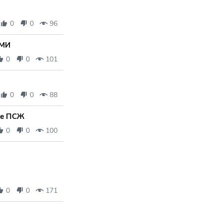
0
0
96
СМИ
0
0
101
0
0
88
тче ПСЖ
0
0
100
0
0
171