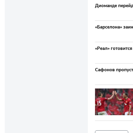
Диоманде перейд
«Барселона» заи
«Реал» готовитс
Сафонов пропуст