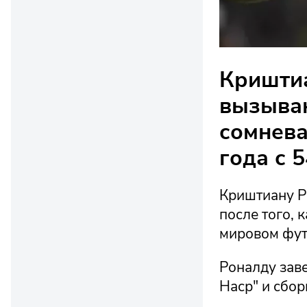
Криштиа
вызыва
сомнев
года с 
Криштиану Р
после того, 
мировом фут
Роналду заве
Наср" и сбо