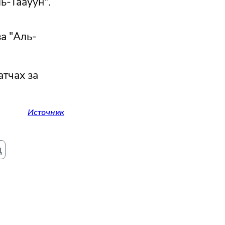
ь-Таауун".
за "Аль-
атчах за
Источник
д