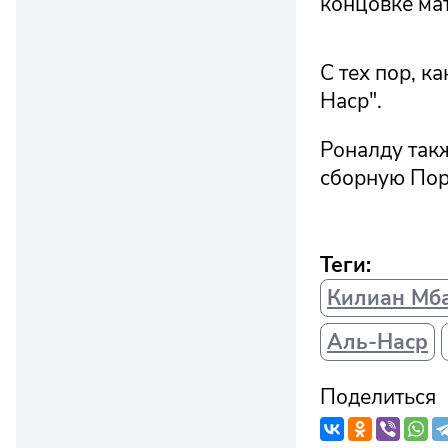
концовке мат
С тех пор, к
Наср".
Роналду так
сборную Пор
Теги:
Килиан Мб
Аль-Наср
Поделиться