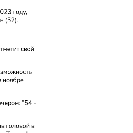
023 году,
н (52).
тметит свой
озможность
в ноябре
ечером: "54 -
ив головой в