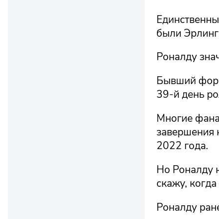
Единственные
были Эрлинг 
Роналду знач
Бывший форв
39-й день р
Многие фана
завершения 
2022 года.
Но Роналду н
скажу, когда
Роналду ране