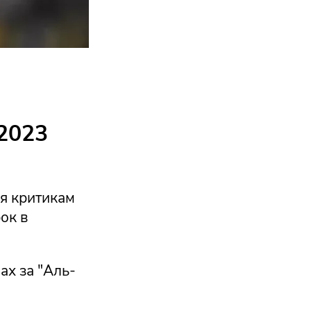
2023
я критикам
ок в
ах за "Аль-