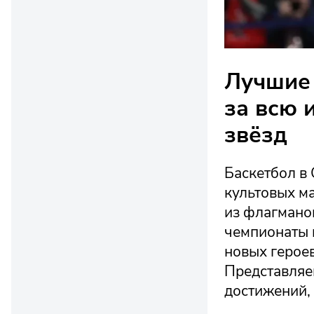
Лучшие 
за всю 
звёзд
Баскетбол в 
культовых м
из флагмано
чемпионаты м
новых героев
Представляе
достижений, 