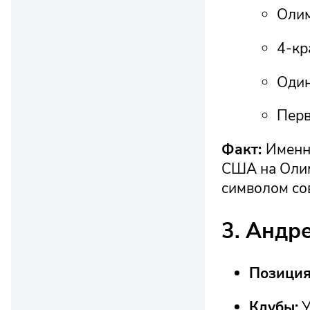
Олим
4-кр
Один
Перв
Факт:
Именн
США на Олим
символом сов
3. Андр
Позиция
Клубы:
У