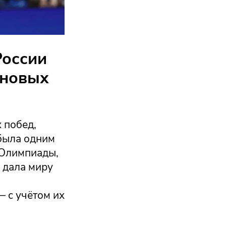
России
 новых
 побед,
 была одним
 Олимпиады,
 дала миру
 с учётом их