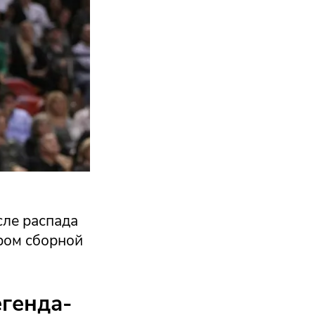
сле распада
ером сборной
егенда-