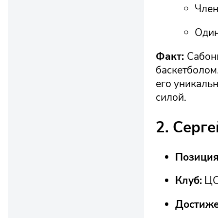
Член
Один
Факт:
Сабон
баскетболом.
его уникальн
силой.
2. Серг
Позиция
Клуб:
ЦС
Достиже