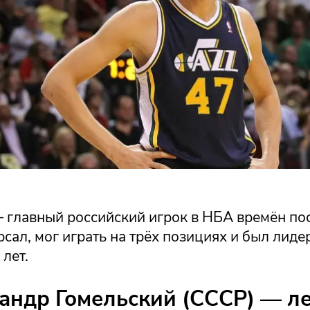
 главный российский игрок в НБА времён по
сал, мог играть на трёх позициях и был лид
 лет.
сандр Гомельский (СССР) — л