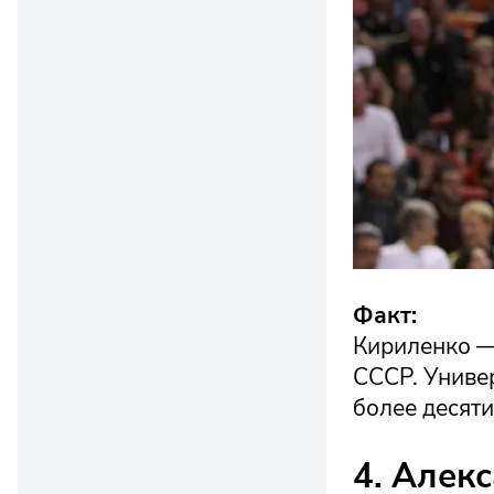
Факт:
Кириленко —
СССР. Универ
более десяти
4. Алек