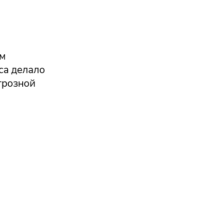
им
са делало
 грозной