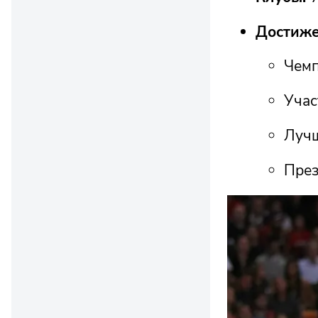
Достиже
Чемп
Учас
Лучш
През