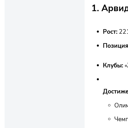
1. Арви
Рост:
221
Позиция
Клубы:
«
Достиже
Олим
Чемп