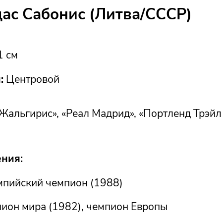
дас Сабонис (Литва/СССР)
 см
:
Центровой
Жальгирис», «Реал Мадрид», «Портленд Трэйл
ния:
пийский чемпион (1988)
ион мира (1982), чемпион Европы