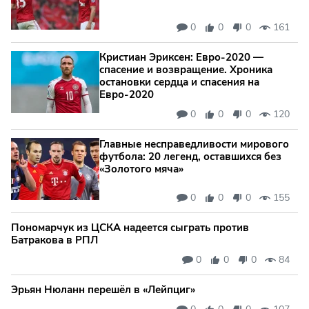
0
0
0
161
Кристиан Эриксен: Евро‑2020 —
спасение и возвращение. Хроника
остановки сердца и спасения на
Евро‑2020
0
0
0
120
Главные несправедливости мирового
футбола: 20 легенд, оставшихся без
«Золотого мяча»
0
0
0
155
Пономарчук из ЦСКА надеется сыграть против
Батракова в РПЛ
0
0
0
84
Эрьян Нюланн перешёл в «Лейпциг»