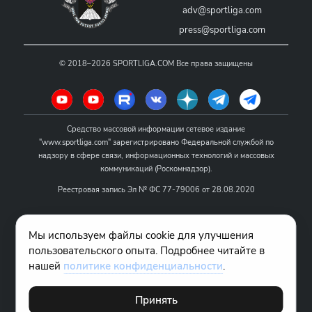
adv@sportliga.com
press@sportliga.com
©
2018–2026
SPORTLIGA.COM
Все права защищены
Средство массовой информации сетевое издание
"www.sportliga.com" зарегистрировано Федеральной службой по
надзору в сфере связи, информационных технологий и массовых
коммуникаций (Роскомнадзор).
Реестровая запись Эл № ФС 77-79006 от 28.08.2020
Название - www.sportliga.com
Мы используем файлы cookie для улучшения
Учредитель СМИ сетевого издания "www.sportliga.com": ИП Чамин
пользовательского опыта. Подробнее читайте в
О.Н.
нашей
политике конфиденциальности
.
Главный редактор СМИ сетевого издания "www.sportliga.com":
Хаимов Д.И.
Принять