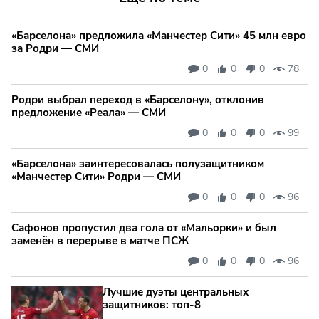
«Барселона» предложила «Манчестер Сити» 45 млн евро
за Родри — СМИ
0
0
0
78
Родри выбрал переход в «Барселону», отклонив
предложение «Реала» — СМИ
0
0
0
99
«Барселона» заинтересовалась полузащитником
«Манчестер Сити» Родри — СМИ
0
0
0
96
Сафонов пропустил два гола от «Мальорки» и был
заменён в перерыве в матче ПСЖ
0
0
0
96
Лучшие дуэты центральных
защитников: топ‑8