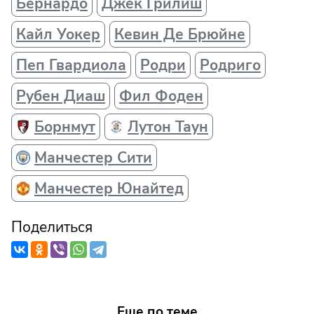
Бернардо
Джек Грилиш
Кайл Уокер
Кевин Де Брюйне
Пеп Гвардиола
Родри
Родриго
Рубен Диаш
Фил Фоден
Борнмут
Лутон Таун
Манчестер Сити
Манчестер Юнайтед
Поделиться
Еще по теме