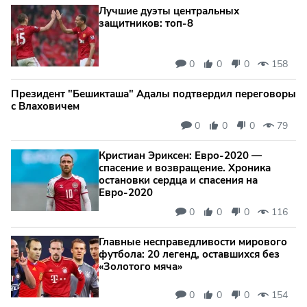
Лучшие дуэты центральных
защитников: топ‑8
0
0
0
158
Президент "Бешикташа" Адалы подтвердил переговоры
с Влаховичем
0
0
0
79
Кристиан Эриксен: Евро‑2020 —
спасение и возвращение. Хроника
остановки сердца и спасения на
Евро‑2020
0
0
0
116
Главные несправедливости мирового
футбола: 20 легенд, оставшихся без
«Золотого мяча»
0
0
0
154