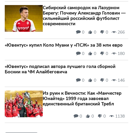
Сибирский самородок на Лазурном
Берегу: Почему Александр Головин —
сильнейший российский футболист
современности
0
0
0
266
«Ювентус» купил Коло Муани у «ПСЖ» за 38 млн евро
0
0
0
180
«Ювентус» подписал автора лучшего гола сборной
Боснии на ЧМ Алайбеговича
0
0
0
146
Из руин к Вечности: Как «Манчестер
Юнайтед» 1999 года завоевал
единственный британский Требл
0
0
0
1138