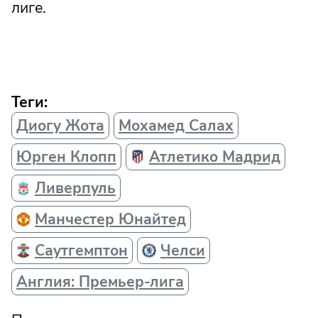
лиге.
Теги:
Диогу Жота
Мохамед Салах
Юрген Клопп
Атлетико Мадрид
Ливерпуль
Манчестер Юнайтед
Саутгемптон
Челси
Англия: Премьер-лига