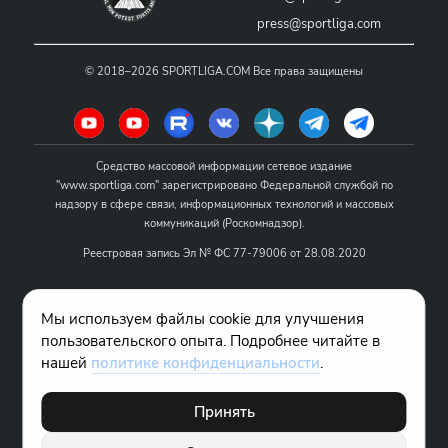
press@sportliga.com
©
2018–2026
SPORTLIGA.COM
Все права защищены
Средство массовой информации сетевое издание
"www.sportliga.com" зарегистрировано Федеральной службой по
надзору в сфере связи, информационных технологий и массовых
коммуникаций (Роскомнадзор).
Реестровая запись Эл № ФС 77-79006 от 28.08.2020
Название - www.sportliga.com
Мы используем файлы cookie для улучшения
Учредитель СМИ сетевого издания "www.sportliga.com": ИП Чамин
пользовательского опыта. Подробнее читайте в
О.Н.
нашей
политике конфиденциальности
.
Главный редактор СМИ сетевого издания "www.sportliga.com":
Хаимов Д.И.
Принять
18+