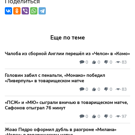
Поделиться
Еще по теме
Чалоба из сборной Англии перешёл из «Челси» в «Комо»
0
0
0
83
Головин забил с пенальти, «Монако» победил
«Ливерпуль» в товарищеском матче
0
0
0
83
«ПСЖ» и «МЮ» сыграли вничью в товарищеском матче,
Сафонов отыграл 76 минут
0
0
0
97
Жоао Педро оформил дубль в разгроме «Милана»
«Челси» в товарищеском матче