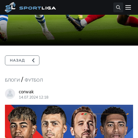
/
БЛОГИ
ФУТБОЛ
corwak
14.07.2024 12:18