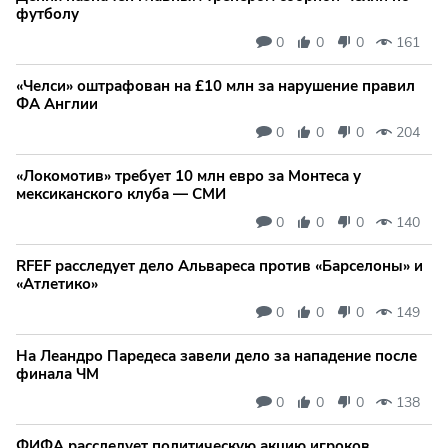
футболу
0
0
0
161
«Челси» оштрафован на £10 млн за нарушение правил
ФА Англии
0
0
0
204
«Локомотив» требует 10 млн евро за Монтеса у
мексиканского клуба — СМИ
0
0
0
140
RFEF расследует дело Альвареса против «Барселоны» и
«Атлетико»
0
0
0
149
На Леандро Паредеса завели дело за нападение после
финала ЧМ
0
0
0
138
ФИФА расследует политическую акцию игроков