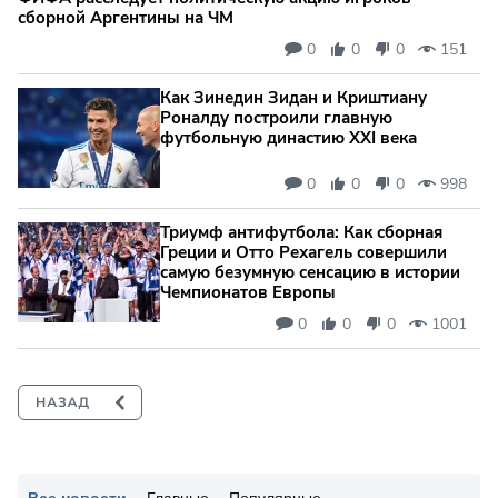
сборной Аргентины на ЧМ
0
0
0
151
Как Зинедин Зидан и Криштиану
Роналду построили главную
футбольную династию XXI века
0
0
0
998
Триумф антифутбола: Как сборная
Греции и Отто Рехагель совершили
самую безумную сенсацию в истории
Чемпионатов Европы
0
0
0
1001
Все новости
Главные
Популярные