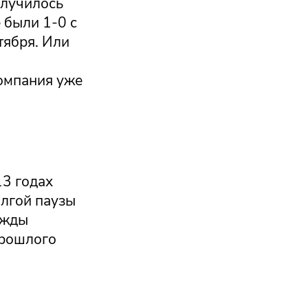
олучилось
 были 1-0 с
тября. Или
компания уже
13 годах
олгой паузы
ежды
прошлого