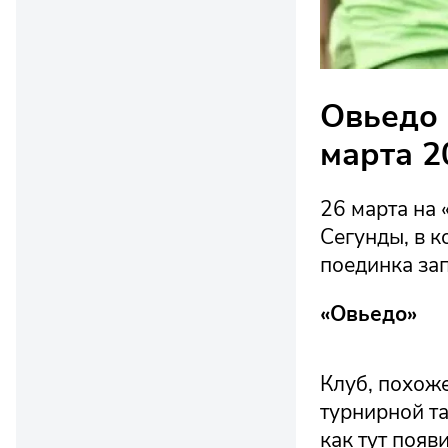
Овьедо 
марта 2
26 марта на 
Сегунды, в к
поединка за
«Овьедо»
Клуб, похоже
турнирной та
как тут появ