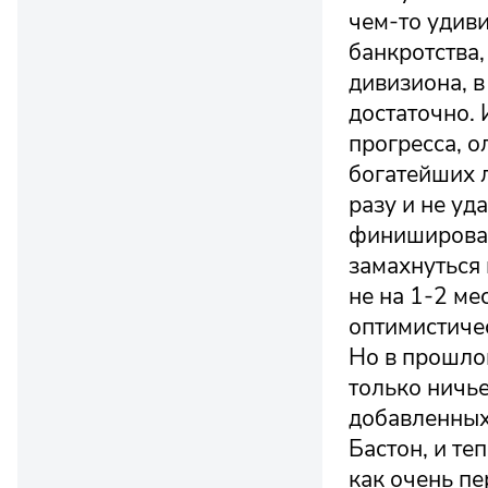
чем-то удиви
банкротства,
дивизиона, в
достаточно. 
прогресса, о
богатейших л
разу и не уд
финишировал
замахнуться 
не на 1-2 ме
оптимистичес
Но в прошло
только ничье
добавленных 
Бастон, и те
как очень п