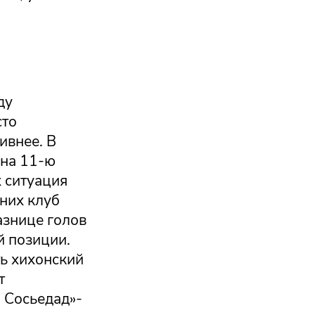
ду
сто
ивнее. В
 на 11-ю
х ситуация
 них клуб
азнице голов
й позиции.
ть хихонский
т
л Сосьедад»-