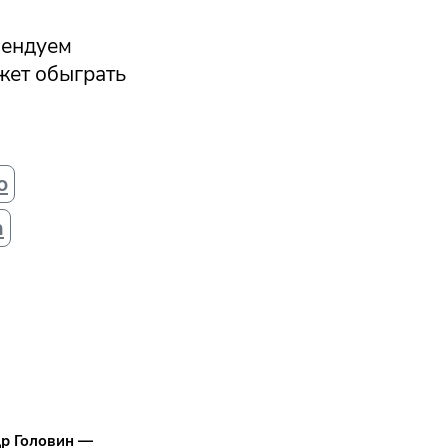
мендуем
ожет обыграть
о
а
др Головин —