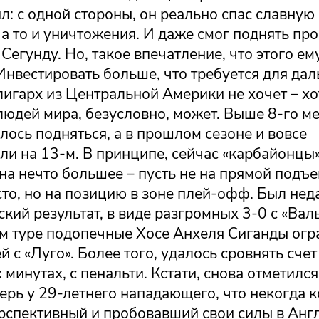
л: с одной стороны, он реально спас славную
 а то и уничтожения. И даже смог поднять про
 Сегунду. Но, такое впечатление, что этого ем
Инвестировать больше, что требуется для да
лигарх из Центральной Америки не хочет – хот
юдей мира, безусловно, может. Выше 8-го ме
алось подняться, а в прошлом сезоне и вовсе
и на 13-м. В принципе, сейчас «карбайонцы
на нечто большее – пусть не на прямой подъе
сто, но на позицию в зоне плей-офф. Был нед
кий результат, в виде разгромных 3-0 с «Вал
м туре подопечные Хосе Анхеля Сиганды огр
й с «Луго». Более того, удалось сровнять счет
минутах, с пенальти. Кстати, снова отметилс
перь у 29-летнего нападающего, что некогда 
ерспективный и пробовавший свои силы в Анг