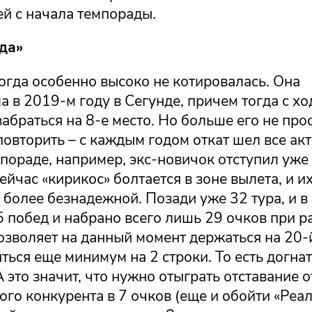
й с начала темпорады.
да»
огда особенно высоко не котировалась. Она
 в 2019-м году в Сегунде, причем тогда с хо
абраться на 8-е место. Но больше его не про
овторить – с каждым годом откат шел все акт
пораде, например, экс-новичок отступил уже
ейчас «кирикос» болтается в зоне вылета, и и
 более безнадежной. Позади уже 32 тура, и в
5 побед и набрано всего лишь 29 очков при р
озволяет на данный момент держаться на 20-
ься еще минимум на 2 строки. То есть догна
А это значит, что нужно отыграть отставание о
го конкурента в 7 очков (еще и обойти «Реа