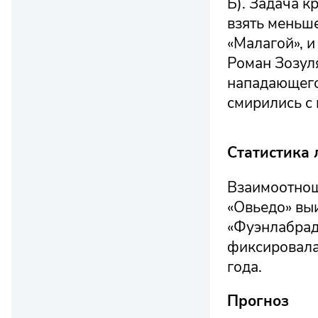
Б). Задача к
взять меньше
«Малагой», и
Роман Зозуля
нападающего 
смирились с
Статистика 
Взаимоотнош
«Овьедо» выи
«Фуэнлабрад
фиксировалас
года.
Прогноз