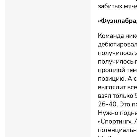
забитых мяче
«Фуэнлабра
Команда ник
дебютировала
получилось з
получилось п
прошлой тем
позицию. А с
выглядит все
взял только 
26-40. Это п
Нужно поднят
«Спортинг». 
потенциально