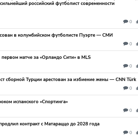
сильнейший российский футболист современности
0
есован в колумбийском футболисте Пуэрте — СМИ
0
 первом матче за «Орландо Сити» в MLS
0
т сборной Турции арестован за избиение жены — CNN Türk
0
роком испанского «Спортинга»
0
продлил контракт с Матараццо до 2028 года
0