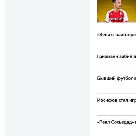
«Зенит» заинтер
Гризманн забил в
Бывший футболис
Иосифов стал иг
«Реал Сосьедад» 