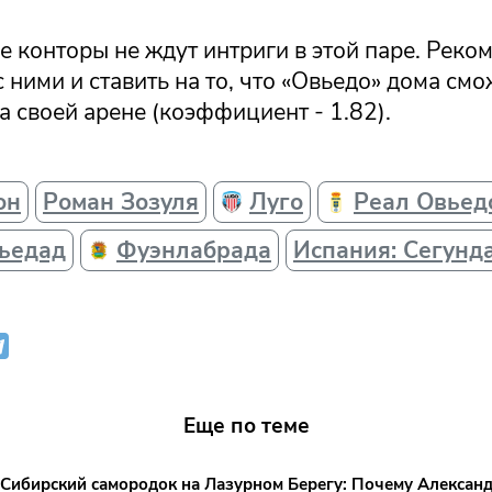
 конторы не ждут интриги в этой паре. Реко
с ними и ставить на то, что «Овьедо» дома см
а своей арене (коэффициент - 1.82).
он
Роман Зозуля
Луго
Реал Овьед
сьедад
Фуэнлабрада
Испания: Сегунд
Еще по теме
Сибирский самородок на Лазурном Берегу: Почему Алексан