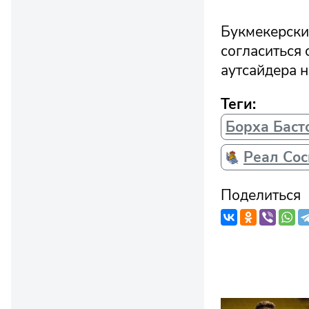
Букмекерские
согласиться 
аутсайдера н
Теги:
Борха Баст
Реал Со
Поделиться