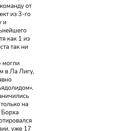
 команду от
ект из 3-го
у и
льнейшего
я как 1 из
ста так ни
» могли
м в Ла Лигу,
авно
ьядолидом».
аничились
 только на
я Борха
котировался
лии, уже 17