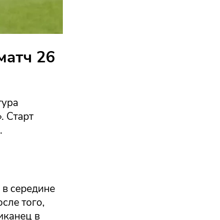
матч 26
тура
. Старт
.
 в середине
сле того,
иканец в