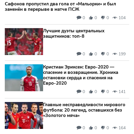
Сафонов пропустил два гола от «Мальорки» и был
заменён в перерыве в матче ПСЖ
0
0
0
104
Лучшие дуэты центральных
защитников: топ‑8
0
0
0
199
Кристиан Эриксен: Евро‑2020 —
спасение и возвращение. Хроника
остановки сердца и спасения на
Евро‑2020
0
0
0
141
Главные несправедливости мирового
футбола: 20 легенд, оставшихся без
«Золотого мяча»
0
0
0
164