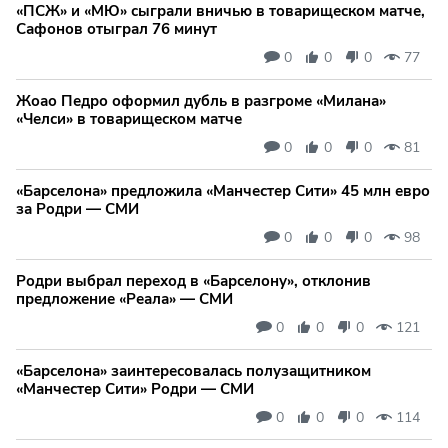
«ПСЖ» и «МЮ» сыграли вничью в товарищеском матче,
Сафонов отыграл 76 минут
0
0
0
77
Жоао Педро оформил дубль в разгроме «Милана»
«Челси» в товарищеском матче
0
0
0
81
«Барселона» предложила «Манчестер Сити» 45 млн евро
за Родри — СМИ
0
0
0
98
Родри выбрал переход в «Барселону», отклонив
предложение «Реала» — СМИ
0
0
0
121
«Барселона» заинтересовалась полузащитником
«Манчестер Сити» Родри — СМИ
0
0
0
114