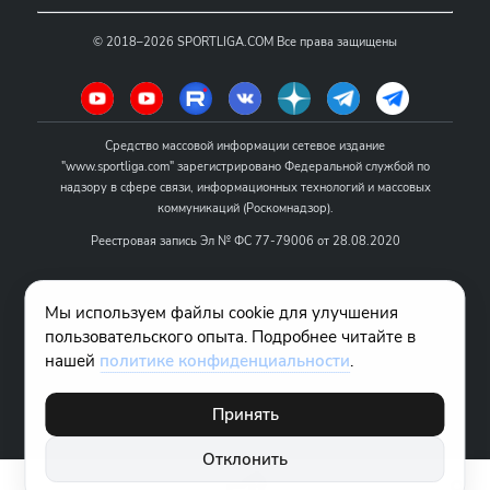
©
2018–2026
SPORTLIGA.COM
Все права защищены
Средство массовой информации сетевое издание
"www.sportliga.com" зарегистрировано Федеральной службой по
надзору в сфере связи, информационных технологий и массовых
коммуникаций (Роскомнадзор).
Реестровая запись Эл № ФС 77-79006 от 28.08.2020
Название - www.sportliga.com
Мы используем файлы cookie для улучшения
Учредитель СМИ сетевого издания "www.sportliga.com": ИП Чамин
пользовательского опыта. Подробнее читайте в
О.Н.
нашей
политике конфиденциальности
.
Главный редактор СМИ сетевого издания "www.sportliga.com":
Хаимов Д.И.
Принять
18+
Отклонить