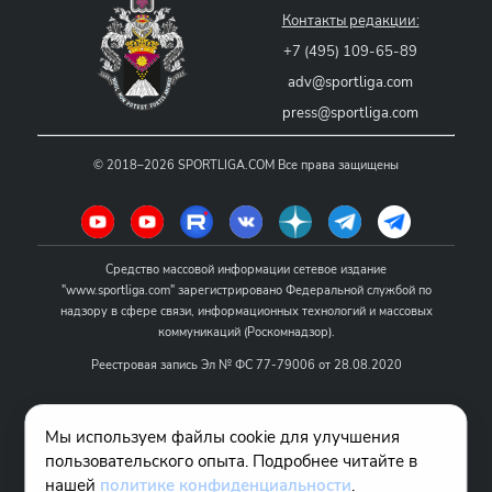
Контакты редакции:
+7 (495) 109-65-89
adv@sportliga.com
press@sportliga.com
©
2018–2026
SPORTLIGA.COM
Все права защищены
Средство массовой информации сетевое издание
"www.sportliga.com" зарегистрировано Федеральной службой по
надзору в сфере связи, информационных технологий и массовых
коммуникаций (Роскомнадзор).
Реестровая запись Эл № ФС 77-79006 от 28.08.2020
Название - www.sportliga.com
Мы используем файлы cookie для улучшения
Учредитель СМИ сетевого издания "www.sportliga.com": ИП Чамин
пользовательского опыта. Подробнее читайте в
О.Н.
нашей
политике конфиденциальности
.