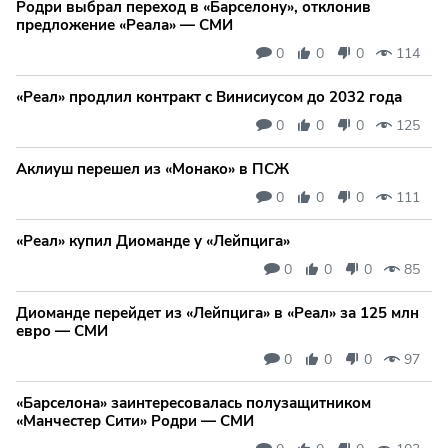
Родри выбрал переход в «Барселону», отклонив
предложение «Реала» — СМИ
0
0
0
114
«Реал» продлил контракт с Винисиусом до 2032 года
0
0
0
125
Аклиуш перешел из «Монако» в ПСЖ
0
0
0
111
«Реал» купил Диоманде у «Лейпцига»
0
0
0
85
Диоманде перейдет из «Лейпцига» в «Реал» за 125 млн
евро — СМИ
0
0
0
97
«Барселона» заинтересовалась полузащитником
«Манчестер Сити» Родри — СМИ