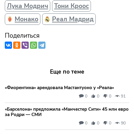
Лука Модрич
Тони Кроос
Монако
Реал Мадрид
Поделиться
Еще по теме
«Фиорентина» арендовала Мастантуоно у «Реала»
0
0
0
91
«Барселона» предложила «Манчестер Сити» 45 млн евро
за Родри — СМИ
0
0
0
90