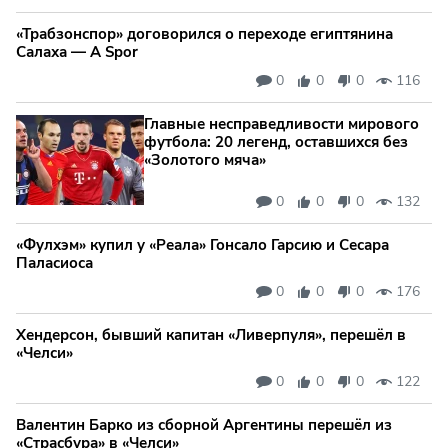
«Трабзонспор» договорился о переходе египтянина
Салаха — A Spor
0
0
0
116
Главные несправедливости мирового
футбола: 20 легенд, оставшихся без
«Золотого мяча»
0
0
0
132
«Фулхэм» купил у «Реала» Гонсало Гарсию и Сесара
Паласиоса
0
0
0
176
Хендерсон, бывший капитан «Ливерпуля», перешёл в
«Челси»
0
0
0
122
Валентин Барко из сборной Аргентины перешёл из
«Страсбура» в «Челси»