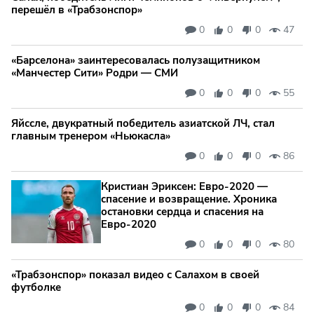
перешёл в «Трабзонспор»
0
0
0
47
«Барселона» заинтересовалась полузащитником
«Манчестер Сити» Родри — СМИ
0
0
0
55
Яйссле, двукратный победитель азиатской ЛЧ, стал
главным тренером «Ньюкасла»
0
0
0
86
Кристиан Эриксен: Евро‑2020 —
спасение и возвращение. Хроника
остановки сердца и спасения на
Евро‑2020
0
0
0
80
«Трабзонспор» показал видео с Салахом в своей
футболке
0
0
0
84