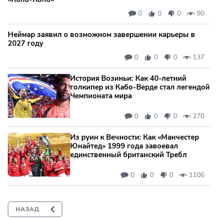
0
0
0
90
Неймар заявил о возможном завершении карьеры в
2027 году
0
0
0
137
История Возиньи: Как 40-летний
голкипер из Кабо-Верде стал легендой
Чемпионата мира
0
0
0
270
Из руин к Вечности: Как «Манчестер
Юнайтед» 1999 года завоевал
единственный британский Требл
0
0
0
1106