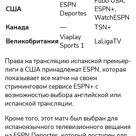
Fubo USA,
ESPN
США
ESPN+,
Deportes
WatchESPN
Канада
—
TSN+
Viaplay
Великобритания
LaLigaTV
Sports 1
Права на трансляцию испанской премьер-
лиги в США принадлежат ESPN, которая
показывает все матчи на своем
стриминговом сервисе ESPN+ с
возможностью выбора английской или
испанской трансляции.
Кроме того, этот матч был выбран для
испаноязычного телевизионного вещания
на ESPN Deportes, который доступен для