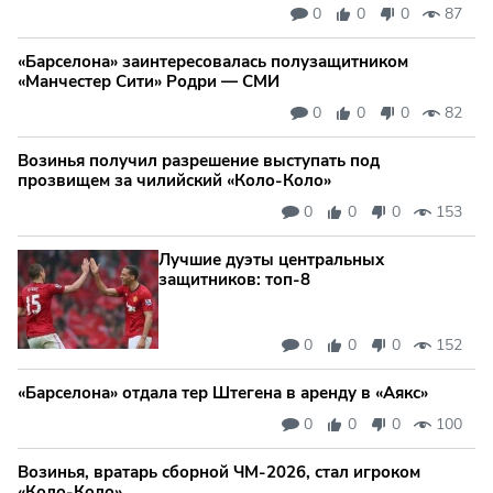
0
0
0
87
«Барселона» заинтересовалась полузащитником
«Манчестер Сити» Родри — СМИ
0
0
0
82
Возинья получил разрешение выступать под
прозвищем за чилийский «Коло-Коло»
0
0
0
153
Лучшие дуэты центральных
защитников: топ‑8
0
0
0
152
«Барселона» отдала тер Штегена в аренду в «Аякс»
0
0
0
100
Возинья, вратарь сборной ЧМ-2026, стал игроком
«Коло-Коло»