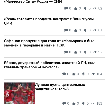
«Манчестер Сити» Родри — СМИ
0
0
0
82
«Реал» готовится продлить контракт с Винисиусом —
СМИ
0
0
0
81
Сафонов пропустил два гола от «Мальорки» и был
заменён в перерыве в матче ПСЖ
0
0
0
92
Яйссле, двукратный победитель азиатской ЛЧ, стал
главным тренером «Ньюкасла»
0
0
0
104
Лучшие дуэты центральных
защитников: топ‑8
0
0
0
153