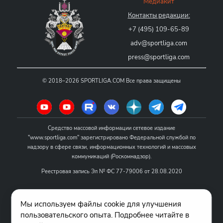
Медиакит
Контакты редакции:
+7 (495) 109-65-89
adv@sportliga.com
press@sportliga.com
©
2018–2026
SPORTLIGA.COM
Все права защищены
Средство массовой информации сетевое издание
"www.sportliga.com" зарегистрировано Федеральной службой по
надзору в сфере связи, информационных технологий и массовых
коммуникаций (Роскомнадзор).
Реестровая запись Эл № ФС 77-79006 от 28.08.2020
Название - www.sportliga.com
Мы используем файлы cookie для улучшения
Учредитель СМИ сетевого издания "www.sportliga.com": ИП Чамин
пользовательского опыта. Подробнее читайте в
О.Н.