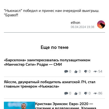
"Ньюкасл" победил и принес нам очередной выигрыш.
"Браво!!!
ethon
06.04.2024 19:38
Еще по теме
«Барселона» заинтересовалась полузащитником
«Манчестер Сити» Родри — СМИ
0
0
0
54
Яйссле, двукратный победитель азиатской ЛЧ, стал
главным тренером «Ньюкасла»
0
0
0
86
Кристиан Эриксен: Евро‑2020 —
спасение и возвращение. Хроника