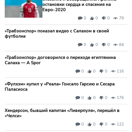
остановки сердца и спасения на
Евро‑2020
0
0
0
79
«Трабзонспор» показал видео с Салахом в своей
футболке
0
0
0
84
«Трабзонспор» договорился о переходе египтянина
Салаха — A Spor
0
0
0
116
«Фулхэм» купил у «Реала» Гонсало Гарсию и Сесара
Паласиоса
0
0
0
176
Хендерсон, бывший капитан «Ливерпуля», перешёл в
«Челси»
0
0
0
122