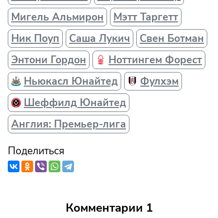
Мигель Альмирон
Мэтт Таргетт
Ник Поуп
Саша Лукич
Свен Ботман
Энтони Гордон
Ноттингем Форест
Ньюкасл Юнайтед
Фулхэм
Шеффилд Юнайтед
Англия: Премьер-лига
Поделиться
Комментарии
1