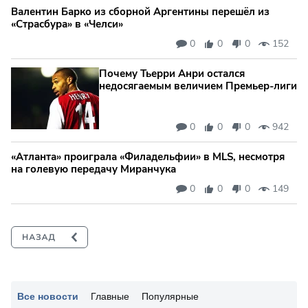
Валентин Барко из сборной Аргентины перешёл из
«Страсбура» в «Челси»
0
0
0
152
Почему Тьерри Анри остался
недосягаемым величием Премьер-лиги
0
0
0
942
«Атланта» проиграла «Филадельфии» в MLS, несмотря
на голевую передачу Миранчука
0
0
0
149
Все новости
Главные
Популярные