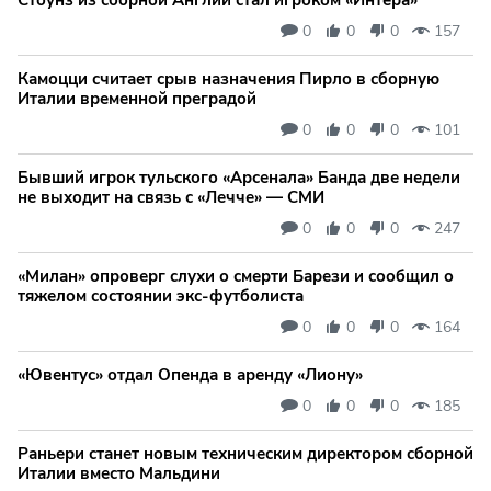
0
0
0
157
Камоцци считает срыв назначения Пирло в сборную
Италии временной преградой
0
0
0
101
Бывший игрок тульского «Арсенала» Банда две недели
не выходит на связь с «Лечче» — СМИ
0
0
0
247
«Милан» опроверг слухи о смерти Барези и сообщил о
тяжелом состоянии экс-футболиста
0
0
0
164
«Ювентус» отдал Опенда в аренду «Лиону»
0
0
0
185
Раньери станет новым техническим директором сборной
Италии вместо Мальдини