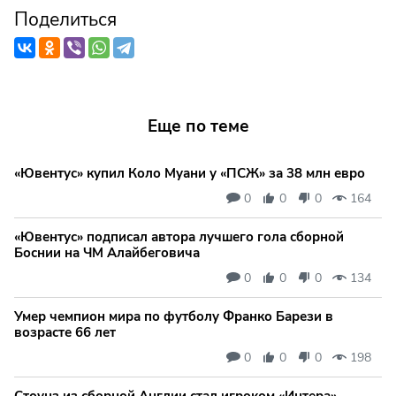
Поделиться
Еще по теме
«Ювентус» купил Коло Муани у «ПСЖ» за 38 млн евро
0
0
0
164
«Ювентус» подписал автора лучшего гола сборной
Боснии на ЧМ Алайбеговича
0
0
0
134
Умер чемпион мира по футболу Франко Барези в
возрасте 66 лет
0
0
0
198
Стоунз из сборной Англии стал игроком «Интера»