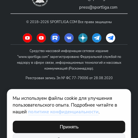
press@sportliga.com
©
2018–2026
SPORTLIGA.COM
Все права защищены
Средство массовой информации сетевое издание
"www.sportliga.com" зарегистрировано Федеральной службой по
надзору в сфере связи, информационных технологий и массовых
коммуникаций (Роскомнадзор).
Реестровая запись Эл № ФС 77-79006 от 28.08.2020
Название - www.sportliga.com
Мы используем файлы cookie для улучшения
Учредитель СМИ сетевого издания "www.sportliga.com": ИП Чамин
пользовательского опыта. Подробнее читайте в
О.Н.
нашей
политике конфиденциальности
.
Главный редактор СМИ сетевого издания "www.sportliga.com":
Хаимов Д.И.
Принять
18+