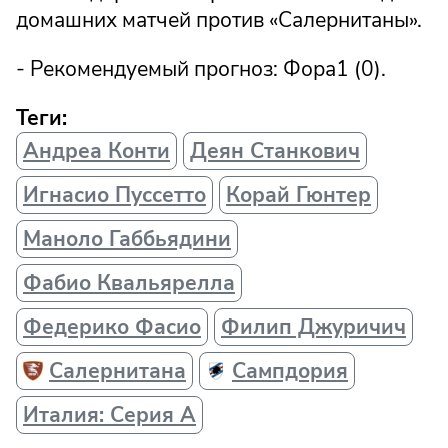
домашних матчей против «Салернитаны».
- Рекомендуемый прогноз: Фора1 (0).
Теги:
Андреа Конти
Деян Станкович
Игнасио Пуссетто
Корай Гюнтер
Маноло Габбьядини
Фабио Квальярелла
Федерико Фасио
Филип Джуричич
Салернитана
Сампдория
Италия: Серия А