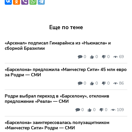
Еще по теме
«Арсенал» подписал Гимарайнса из «Ньюкасла» и
сборной Бразилии
0
0
0
69
«Барселона» предложила «Манчестер Сити» 45 млн евро
за Родри — СМИ
0
0
0
86
Родри выбрал переход в «Барселону», отклонив
предложение «Реала» — СМИ
0
0
0
109
«Барселона» заинтересовалась полузащитником
«Манчестер Сити» Родри — СМИ