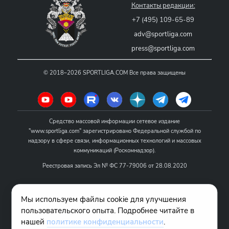
Контакты редакции:
+7 (495) 109-65-89
adv@sportliga.com
press@sportliga.com
©
2018–2026
SPORTLIGA.COM
Все права защищены
Средство массовой информации сетевое издание
"www.sportliga.com" зарегистрировано Федеральной службой по
надзору в сфере связи, информационных технологий и массовых
коммуникаций (Роскомнадзор).
Реестровая запись Эл № ФС 77-79006 от 28.08.2020
Название - www.sportliga.com
Мы используем файлы cookie для улучшения
Учредитель СМИ сетевого издания "www.sportliga.com": ИП Чамин
пользовательского опыта. Подробнее читайте в
О.Н.
нашей
политике конфиденциальности
.
Главный редактор СМИ сетевого издания "www.sportliga.com":