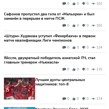
0
0
0
101
Сафонов пропустил два гола от «Мальорки» и был
заменён в перерыве в матче ПСЖ
0
0
0
101
«Штурм» Худякова уступил «Фенербахче» в первом
матче квалификации Лиги чемпионов
0
0
0
124
Яйссле, двукратный победитель азиатской ЛЧ, стал
главным тренером «Ньюкасла»
0
0
0
115
Лучшие дуэты центральных
защитников: топ‑8
0
0
0
174