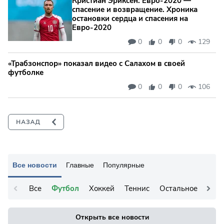
Кристиан Эриксен: Евро‑2020 —
спасение и возвращение. Хроника
остановки сердца и спасения на
Евро‑2020
0
0
0
129
«Трабзонспор» показал видео с Салахом в своей
футболке
0
0
0
106
Все новости
Главные
Популярные
Все
Футбол
Хоккей
Теннис
Остальное
Открыть все новости