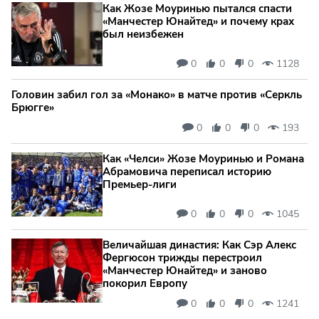
Как Жозе Моуринью пытался спасти
«Манчестер Юнайтед» и почему крах
был неизбежен
0
0
0
1128
Головин забил гол за «Монако» в матче против «Серкль
Брюгге»
0
0
0
193
Как «Челси» Жозе Моуринью и Романа
Абрамовича переписал историю
Премьер-лиги
0
0
0
1045
Величайшая династия: Как Сэр Алекс
Фергюсон трижды перестроил
«Манчестер Юнайтед» и заново
покорил Европу
0
0
0
1241