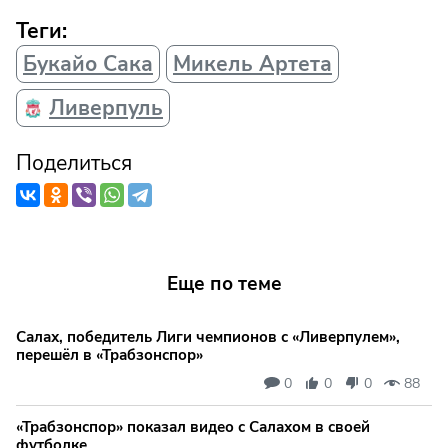
Теги:
Букайо Сака
Микель Артета
Ливерпуль
Поделиться
Еще по теме
Салах, победитель Лиги чемпионов с «Ливерпулем»,
перешёл в «Трабзонспор»
0
0
0
88
«Трабзонспор» показал видео с Салахом в своей
футболке