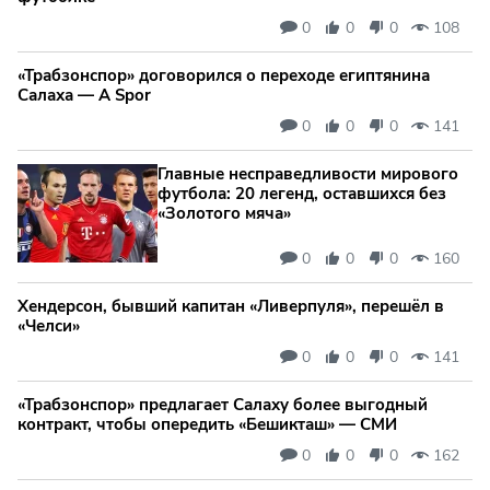
0
0
0
108
«Трабзонспор» договорился о переходе египтянина
Салаха — A Spor
0
0
0
141
Главные несправедливости мирового
футбола: 20 легенд, оставшихся без
«Золотого мяча»
0
0
0
160
Хендерсон, бывший капитан «Ливерпуля», перешёл в
«Челси»
0
0
0
141
«Трабзонспор» предлагает Салаху более выгодный
контракт, чтобы опередить «Бешикташ» — СМИ
0
0
0
162