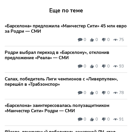
Еще по теме
«Барселона» предложила «Манчестер Сити» 45 млн евро
за Родри — СМИ
0
0
0
75
Родри выбрал переход в «Барселону», отклонив
предложение «Реала» — СМИ
0
0
0
93
Салах, победитель Лиги чемпионов с «Ливерпулем»,
перешёл в «Трабзонспор»
0
0
0
78
«Барселона» заинтересовалась полузащитником
«Манчестер Сити» Родри — СМИ
0
0
0
91