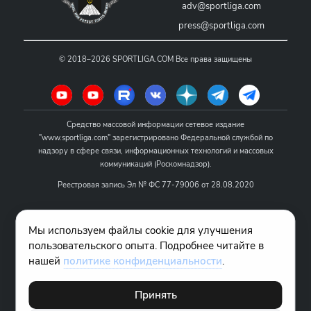
adv@sportliga.com
press@sportliga.com
©
2018–2026
SPORTLIGA.COM
Все права защищены
Средство массовой информации сетевое издание
"www.sportliga.com" зарегистрировано Федеральной службой по
надзору в сфере связи, информационных технологий и массовых
коммуникаций (Роскомнадзор).
Реестровая запись Эл № ФС 77-79006 от 28.08.2020
Название - www.sportliga.com
Мы используем файлы cookie для улучшения
Учредитель СМИ сетевого издания "www.sportliga.com": ИП Чамин
пользовательского опыта. Подробнее читайте в
О.Н.
нашей
политике конфиденциальности
.
Главный редактор СМИ сетевого издания "www.sportliga.com":
Хаимов Д.И.
Принять