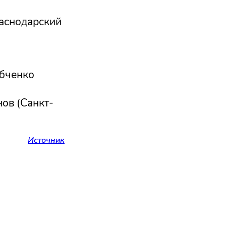
раснодарский
абченко
ов (Санкт-
Источник