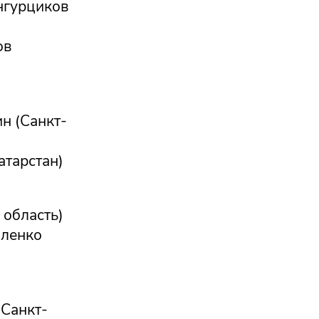
нгурциков
ов
н (Санкт-
атарстан)
 область)
аленко
(Санкт-