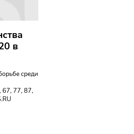
нства
20 в
борьбе среди
67, 77, 87,
S.RU