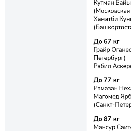
Кутман Байы
(Московская 
Хаматби Кун
(Башкортост
До 67 кг
Грайр Огане
Петербург)
Рабил Аскеро
До 77 кг
Рамазан Нех
Магомед Ярб
(Санкт-Пете
До 87 кг
Мансур Саит