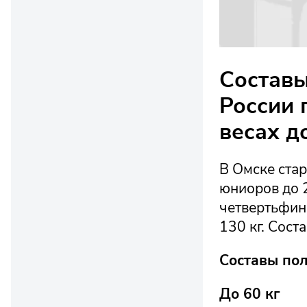
Составы
России 
весах до
В Омске стар
юниоров до 
четвертьфина
130 кг. Сос
Составы по
До 60 кг