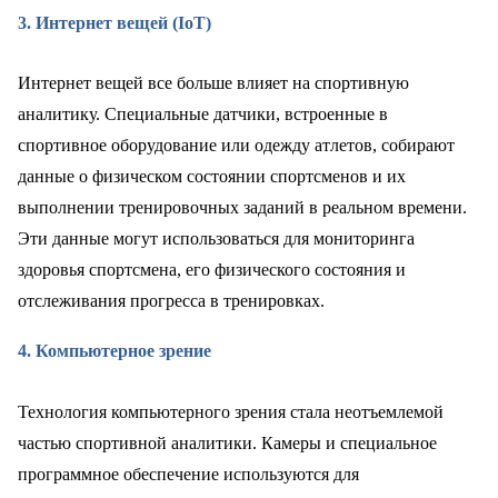
3. Интернет вещей (IoT)
Интернет вещей все больше влияет на спортивную
аналитику. Специальные датчики, встроенные в
спортивное оборудование или одежду атлетов, собирают
данные о физическом состоянии спортсменов и их
выполнении тренировочных заданий в реальном времени.
Эти данные могут использоваться для мониторинга
здоровья спортсмена, его физического состояния и
отслеживания прогресса в тренировках.
4. Компьютерное зрение
Технология компьютерного зрения стала неотъемлемой
частью спортивной аналитики. Камеры и специальное
программное обеспечение используются для