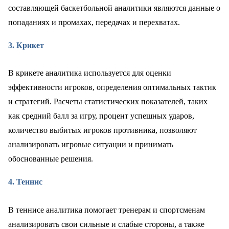
составляющей баскетбольной аналитики являются данные о
попаданиях и промахах, передачах и перехватах.
3. Крикет
В крикете аналитика используется для оценки
эффективности игроков, определения оптимальных тактик
и стратегий. Расчеты статистических показателей, таких
как средний балл за игру, процент успешных ударов,
количество выбитых игроков противника, позволяют
анализировать игровые ситуации и принимать
обоснованные решения.
4. Теннис
В теннисе аналитика помогает тренерам и спортсменам
анализировать свои сильные и слабые стороны, а также