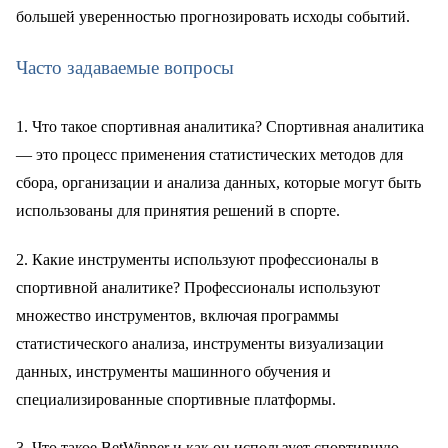
большей уверенностью прогнозировать исходы событий.
Часто задаваемые вопросы
1. Что такое спортивная аналитика? Спортивная аналитика
— это процесс применения статистических методов для
сбора, организации и анализа данных, которые могут быть
использованы для принятия решений в спорте.
2. Какие инструменты используют профессионалы в
спортивной аналитике? Профессионалы используют
множество инструментов, включая программы
статистического анализа, инструменты визуализации
данных, инструменты машинного обучения и
специализированные спортивные платформы.
3. Что такое BetWinner и как он использует спортивную