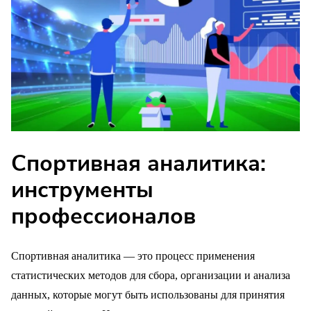
Спортивная аналитика:
инструменты
профессионалов
Спортивная аналитика — это процесс применения
статистических методов для сбора, организации и анализа
данных, которые могут быть использованы для принятия