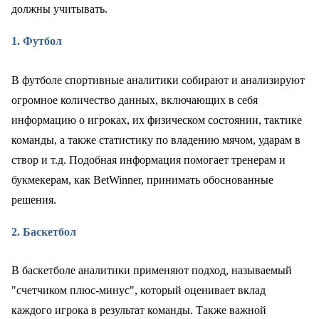
должны учитывать.
1. Футбол
В футболе спортивные аналитики собирают и анализируют
огромное количество данных, включающих в себя
информацию о игроках, их физическом состоянии, тактике
команды, а также статистику по владению мячом, ударам в
створ и т.д. Подобная информация помогает тренерам и
букмекерам, как BetWinner, принимать обоснованные
решения.
2. Баскетбол
В баскетболе аналитики применяют подход, называемый
"счетчиком плюс-минус", который оценивает вклад
каждого игрока в результат команды. Также важной