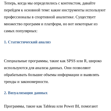
Теперь, когда мы определились с контекстом, давайте
перейдем к основной теме: какие инструменты используют
профессионалы в спортивной аналитике. Существует
множество программ и платформ, но вот некоторые из
самых популярных:
1. Статистический анализ
Специальные программы, такие как SPSS или R, широко
используются для анализа данных. Они позволяют
обрабатывать большие объемы информации и выявлять
тренды и закономерности.
2. Визуализация данных
Программы, такие как Tableau или Power BI, помогают