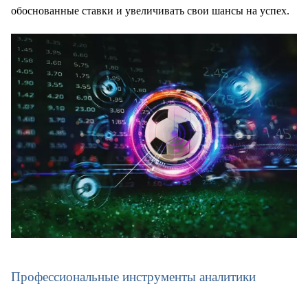
обоснованные ставки и увеличивать свои шансы на успех.
Профессиональные инструменты аналитики