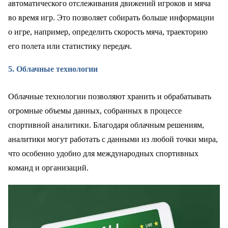
автоматического отслеживания движений игроков и мяча
во время игр. Это позволяет собирать больше информации
о игре, например, определить скорость мяча, траекторию
его полета или статистику передач.
5. Облачные технологии
Облачные технологии позволяют хранить и обрабатывать
огромные объемы данных, собранных в процессе
спортивной аналитики. Благодаря облачным решениям,
аналитики могут работать с данными из любой точки мира,
что особенно удобно для международных спортивных
команд и организаций.