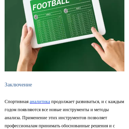
Заключение
Спортивная
аналитика
продолжает развиваться, и с каждым
годом появляются все новые инструменты и методы
анализа. Применение этих инструментов позволяет
профессионалам принимать обоснованные решения и с