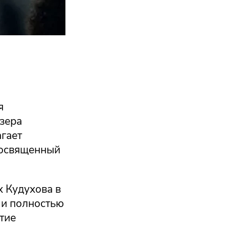
я
зера
гает
посвященный
х Кудухова в
 и полностью
тие