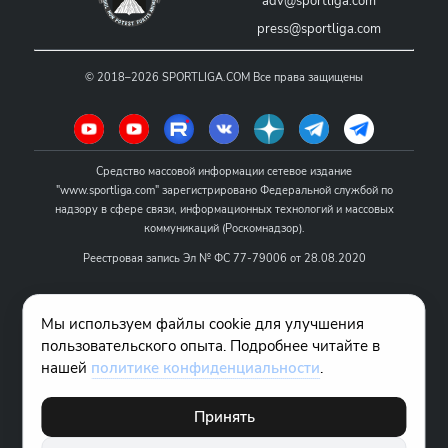
adv@sportliga.com
press@sportliga.com
©
2018–2026
SPORTLIGA.COM
Все права защищены
Средство массовой информации сетевое издание
"www.sportliga.com" зарегистрировано Федеральной службой по
надзору в сфере связи, информационных технологий и массовых
коммуникаций (Роскомнадзор).
Реестровая запись Эл № ФС 77-79006 от 28.08.2020
Название - www.sportliga.com
Мы используем файлы cookie для улучшения
Учредитель СМИ сетевого издания "www.sportliga.com": ИП Чамин
пользовательского опыта. Подробнее читайте в
О.Н.
нашей
политике конфиденциальности
.
Главный редактор СМИ сетевого издания "www.sportliga.com":
Хаимов Д.И.
Принять
18+