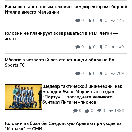
Раньери станет новым техническим директором сборной
Италии вместо Мальдини
0
0
0
145
Головин не планирует возвращаться в РПЛ летом —
агент
0
0
0
140
Мбаппе в четвертый раз станет лицом обложки EA
Sports FC
0
0
0
209
Шедевр тактической инженерии: как
молодой Жозе Моуринью создал
«Порту» — последнего великого
бунтаря Лиги чемпионов
0
0
0
1496
Головин выбрал бы Саудовскую Аравию при уходе из
"Монако" — СМИ