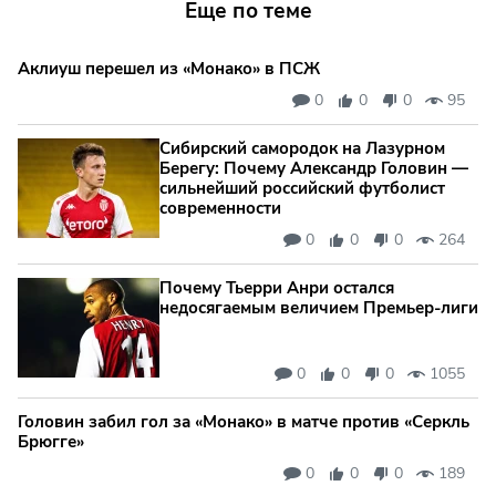
Еще по теме
Аклиуш перешел из «Монако» в ПСЖ
0
0
0
95
Сибирский самородок на Лазурном
Берегу: Почему Александр Головин —
сильнейший российский футболист
современности
0
0
0
264
Почему Тьерри Анри остался
недосягаемым величием Премьер-лиги
0
0
0
1055
Головин забил гол за «Монако» в матче против «Серкль
Брюгге»
0
0
0
189