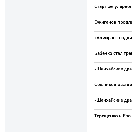
Старт регулярног
Ожиганов продли
«Адмирал» подпис
Бабенко стал тр
«Шанхайские дра
Сошников растор
«Шанхайские дра
Терещенко и Епа