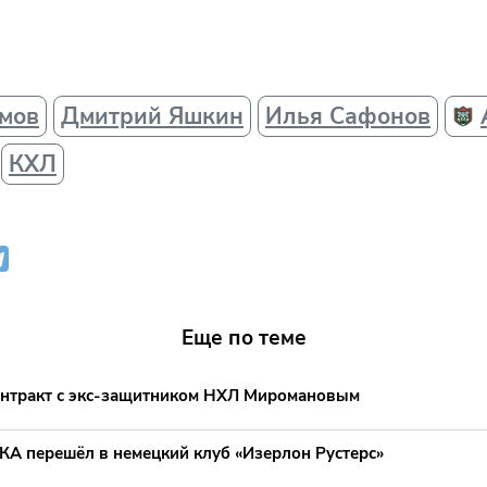
мов
Дмитрий Яшкин
Илья Сафонов
КХЛ
Еще по теме
нтракт с экс-защитником НХЛ Миромановым
КА перешёл в немецкий клуб «Изерлон Рустерс»