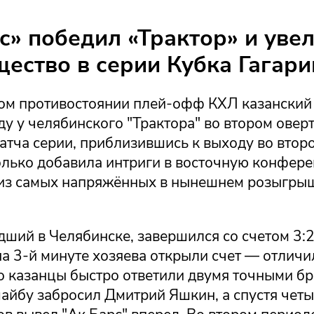
с» победил «Трактор» и уве
ество в серии Кубка Гагари
ом противостоянии плей-офф КХЛ казанский 
у у челябинского "Трактора" во втором овер
атча серии, приблизившись к выходу во второ
олько добавила интриги в восточную конфере
 из самых напряжённых в нынешнем розыгры
ший в Челябинске, завершился со счетом 3:2
на 3-й минуте хозяева открыли счет — отлич
о казанцы быстро ответили двумя точными бр
шайбу забросил Дмитрий Яшкин, а спустя чет