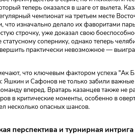
оторый теперь оказался в шаге от вылета. Ка
егулярный чемпионат на третьем месте Восто
 что изначально делало их фаворитами пары.
тую строчку, уже доказал свою боеспособнос
е статусному сопернику, однако теперь челя
овершить практически невозможное — выигра
мечают, что ключевым фактором успеха "Ак Б
: Яшкин и Сафонов не только забили важные 
оманду вперед. Вратарь казанцев также не р
ров в критические моменты, особенно в оверт
ел несколько опасных шансов.
кая перспектива и турнирная интрига