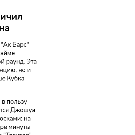
личил
на
"Ак Барс"
тайме
й раунд. Эта
нцию, но и
ше Кубка
 в пользу
ился Джошуа
осками: на
ыре минуты