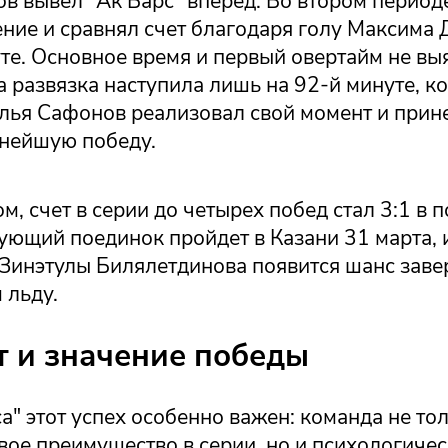
в вывел "Ак Барс" вперед. Во втором период
ение и сравнял счет благодаря голу Максим
те. Основное время и первый овертайм не вы
а развязка наступила лишь на 92-й минуте, к
Илья Сафонов реализовал свой момент и прин
нейшую победу.
м, счет в серии до четырех побед стал 3:1 в 
ующий поединок пройдет в Казани 31 марта, 
Зинэтулы Билялетдинова появится шанс зав
 льду.
т и значение победы
а" этот успех особенно важен: команда не то
вое преимущество в серии, но и психологичес