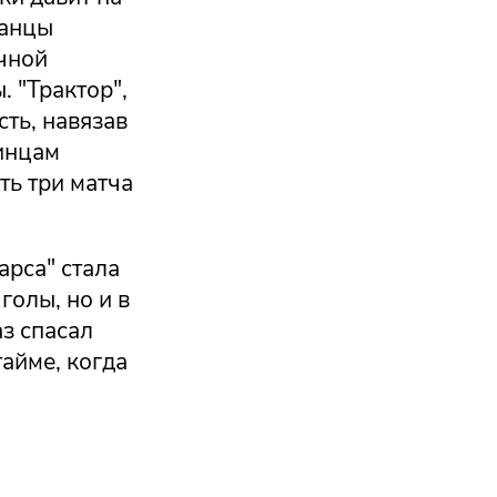
занцы
чной
 "Трактор",
ть, навязав
бинцам
ть три матча
арса" стала
голы, но и в
аз спасал
айме, когда