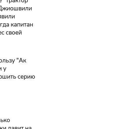
е "Трактор"
а Джиошвили
явили
огда капитан
ес своей
пользу "Ак
и у
ершить серию
лько
ки давит на