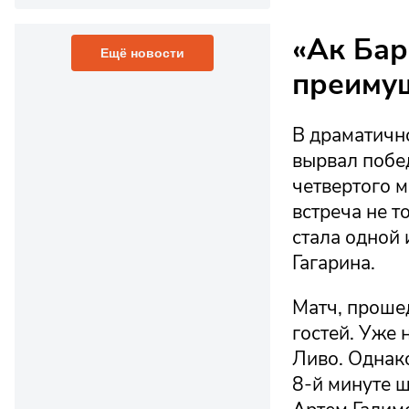
«Ак Бар
Ещё новости
преимущ
В драматичн
вырвал побед
четвертого м
встреча не т
стала одной
Гагарина.
Матч, прошед
гостей. Уже 
Ливо. Однак
8-й минуте 