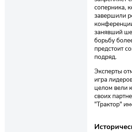
соперника, к
завершили р
конференции,
занявший шес
борьбу боле
предстоит с
подряд.
Эксперты от
игра лидеров
целом вели к
своих партне
"Трактор" им
Историчес