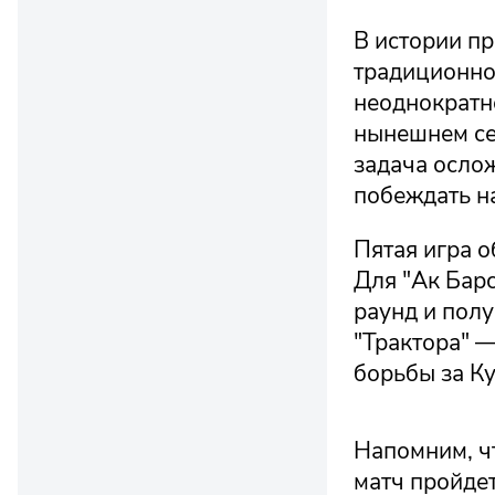
В истории пр
традиционно
неоднократн
нынешнем се
задача осло
побеждать н
Пятая игра о
Для "Ак Бар
раунд и полу
"Трактора" 
борьбы за Ку
Напомним, ч
матч пройдет