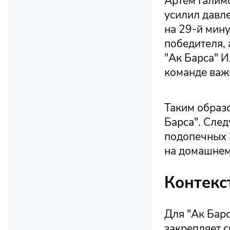
Артем Галимо
усилил давл
на 29-й мину
победителя, 
"Ак Барса" 
команде важ
Таким образо
Барса". След
подопечных 
на домашнем
Контекс
Для "Ак Барс
закрепляет с