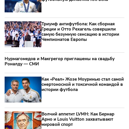
Триумф антифутбола: Как сборная
Греции и Отто Рехагель совершили
самую безумную сенсацию в истории
Чемпионатов Европы
Нурмагомедов и Макгрегор приглашены на свадьбу
Роналду — СМИ
Как «Реал» Жозе Моуринью стал самой
смертоносной и токсичной командой в
истории футбола
Волчий аппетит LVMH: Как Бернар
Арно и Louis Vuitton захватывают
мировой спорт