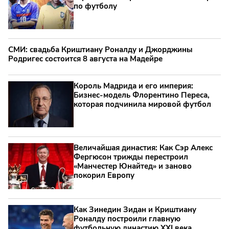
по футболу
СМИ: свадьба Криштиану Роналду и Джорджины
Родригес состоится 8 августа на Мадейре
Король Мадрида и его империя:
Бизнес-модель Флорентино Переса,
которая подчинила мировой футбол
Величайшая династия: Как Сэр Алекс
Фергюсон трижды перестроил
«Манчестер Юнайтед» и заново
покорил Европу
Как Зинедин Зидан и Криштиану
Роналду построили главную
футбольную династию XXI века