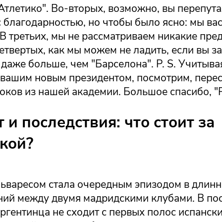
"Атлетико". Во-вторых, возможно, вы перепут
 благодарностью, но чтобы было ясно: мы вас 
В третьих, мы не рассматриваем никакие пре
етвертых, как мы можем не ладить, если вы з
 даже больше, чем "Барселона". P. S. Учитыв
 вашим новым президентом, посмотрим, перес
оков из нашей академии. Большое спасибо, "Р
 и последствия: что стоит за
кой?
льваресом стала очередным эпизодом в длинн
ний между двумя мадридскими клубами. В по
ргентинца не сходит с первых полос испанск