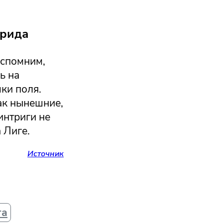
дрида
Вспомним,
ь на
ки поля.
ак нынешние,
интриги не
 Лиге.
Источник
га