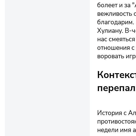
болеет и за 
вежливость с
благодарим. 
Хулиану. В-ч
нас смеяться
отношения с
воровать игр
Контекст
перепал
История с А
противостоя
недели имя а