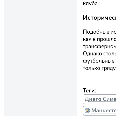
клуба.
Историчес
Подобные ис
как в прошло
трансферном 
Однако стол
футбольные 
только гряду
Теги:
Диего Сим
Манчест