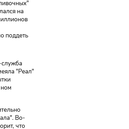
сливочных"
лался на
миллионов
но поддеть
с-служба
меяла "Реал"
ытки
чном
ительно
ала". Во-
орит, что