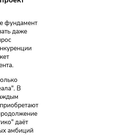
се фундамент
вать даже
прос
конкуренции
жет
ента.
только
ала". В
каждым
 приобретают
 продолжение
ико" даёт
вых амбиций