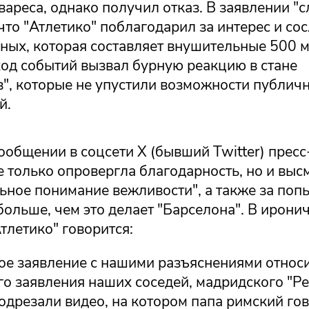
ареса, однако получил отказ. В заявлении "
что "Атлетико" поблагодарил за интерес и сос
пных, которая составляет внушительные 500 
ход событий вызвал бурную реакцию в стане
в", которые не упустили возможности публич
й.
ообщении в соцсети Х (бывший Twitter) прес
е только опровергла благодарность, но и выс
ьное понимание вежливости", а также за поп
ольше, чем это делает "Барселона". В ирони
тлетико" говорится:
е заявление с нашими разъяснениями относ
о заявления наших соседей, мадридского "Ре
одрезали видео, на котором папа римский гов