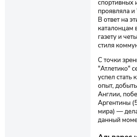
спортивных 
проявляла и 
В ответ на э
каталонцам в
газету и че
стиля комму
С точки зрен
"Атлетико" с
успел стать 
опыт, добыт
Англии, побе
Аргентины (5
мира) — дел
данный моме
Альварес и