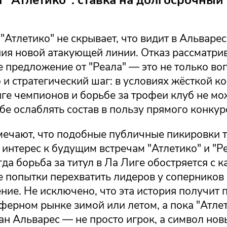
"Атлетико" не скрывает, что видит в Альваре
ния новой атакующей линии. Отказ рассматри
 предложение от "Реала" — это не только во
 и стратегический шаг: в условиях жёсткой 
иге чемпионов и борьбе за трофеи клуб не мо
бе ослаблять состав в пользу прямого конкур
мечают, что подобные публичные пикировки 
интерес к будущим встречам "Атлетико" и "Ре
гда борьба за титул в Ла Лиге обостряется с 
е попытки перехватить лидеров у соперников
ние. Не исключено, что эта история получит
ферном рынке зимой или летом, а пока "Атлет
ан Альварес — не просто игрок, а символ но