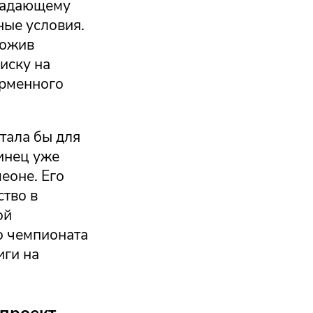
ападающему
ные условия.
ложив
иску на
ирменного
тала бы для
тинец уже
еоне. Его
ство в
ой
то чемпионата
иги на
 проект