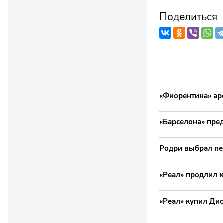
Поделиться
«Фиорентина» ар
«Барселона» пре
Родри выбрал пе
«Реал» продлил к
«Реал» купил Ди