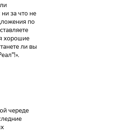
али
ни за что не
дложения по
аставляете
ая хорошие
танете ли вы
еал"!».
ой череде
следние
их