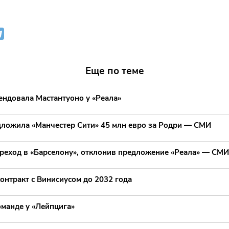
Еще по теме
ендовала Мастантуоно у «Реала»
дложила «Манчестер Сити» 45 млн евро за Родри — СМИ
реход в «Барселону», отклонив предложение «Реала» — СМИ
онтракт с Винисиусом до 2032 года
оманде у «Лейпцига»