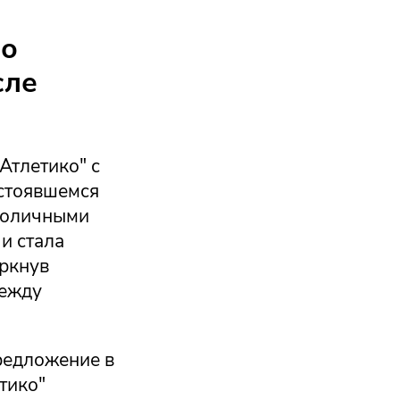
 о
сле
Атлетико" с
остоявшемся
столичными
и стала
еркнув
между
редложение в
тико"