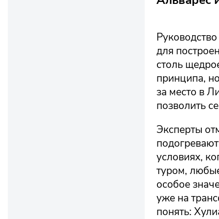
Руководство 
для построе
столь щедрое
принципа, но
за место в Л
позволить се
Эксперты от
подогревают 
условиях, ко
туром, любы
особое значе
уже на транс
понять: Хули