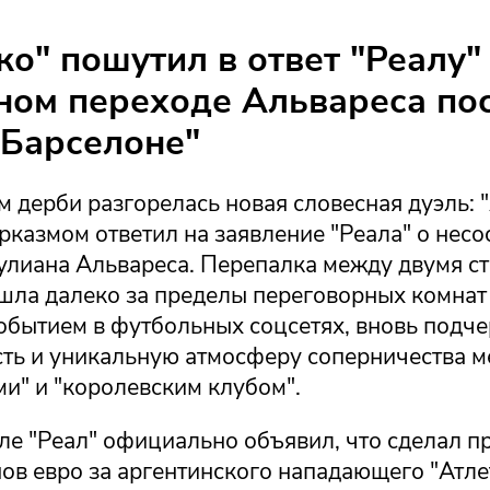
ко" пошутил в ответ "Реалу"
ом переходе Альвареса по
"Барселоне"
 дерби разгорелась новая словесная дуэль: "
рказмом ответил на заявление "Реала" о нес
улиана Альвареса. Перепалка между двумя 
шла далеко за пределы переговорных комнат 
обытием в футбольных соцсетях, вновь подч
ть и уникальную атмосферу соперничества 
и" и "королевским клубом".
ле "Реал" официально объявил, что сделал п
ов евро за аргентинского нападающего "Атле