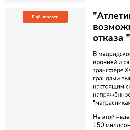
"Атлети
Ещё новости
возможн
отказа 
В мадридском
иронией и са
трансфере Х
грандами вы
настоящим с
напряжённос
"матрасникам
На этой неде
150 миллион