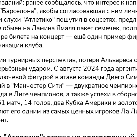
изданий: ранее сообщалось, что интерес к н
"Барселона", якобы согласовавшая с ним лич
ти слухи "Атлетико" пошутил в соцсетях, пред
 обмен на Ламина Ямаля пакет семечек, подп
тыре билета на концерт — ещё один пример ф
никации клуба.
ия турнирных перспектив, потеря Альвареса с
ерьёзным ударом. С августа 2024 года арген
ключевой фигурой в атаке команды Диего Сим
ый в "Манчестер Сити" — двукратное чемпион
да в Лиге чемпионов, а также успехи в сборн
1 матч, 14 голов, два Кубка Америки и золо
ают его одним из самых ценных игроков Ла Л
нт.
 "Атлетико": ставка на долгосрочный