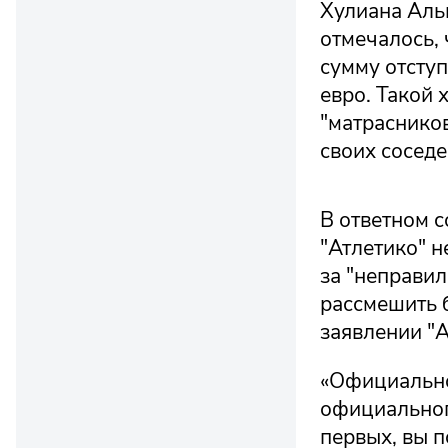
Хулиана Альв
отмечалось, 
сумму отсту
евро. Такой 
"матраснико
своих соседе
В ответном с
"Атлетико" н
за "неправил
рассмешить б
заявлении "А
«Официально
официальног
первых, вы п