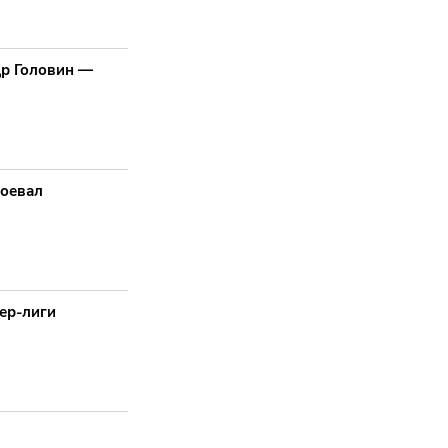
др Головин —
воевал
ер-лиги