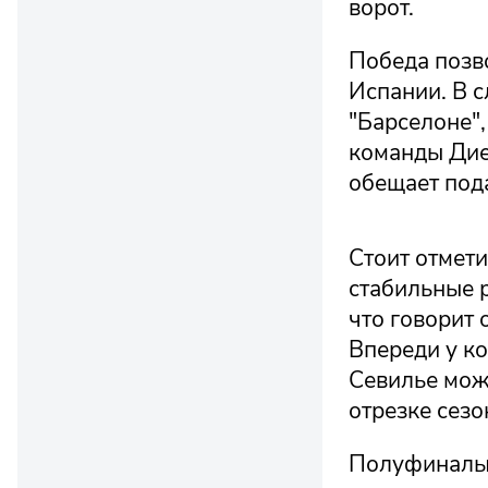
ворот.
Победа позв
Испании. В 
"Барселоне",
команды Дие
обещает под
Стоит отмети
стабильные р
что говорит 
Впереди у к
Севилье мож
отрезке сезо
Полуфиналы 