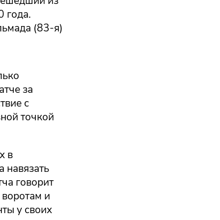
решедший из
 года.
льмада (83-я)
лько
атче за
твие с
вной точкой
х в
а навязать
тча говорит
 воротам и
ты у своих