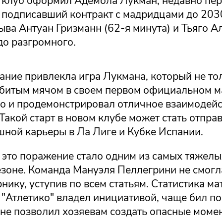
й клуб оформил Адемола Лукман, недавно пе
 подписавший контракт с мадридцами до 2030
ва Антуан Гризманн (62-я минута) и Тьяго А
до разгромного.
ание привлекла игра Лукмана, который не то
абитым мячом в своем первом официальном м
но и продемонстрировал отличное взаимодейс
Такой старт в новом клубе может стать отпра
шной карьеры в Ла Лиге и Кубке Испании.
 это поражение стало одним из самых тяжелы
зоне. Команда Мануэля Пеллегрини не смогл
нику, уступив по всем статьям. Статистика ма
: "Атлетико" владел инициативой, чаще бил по
не позволил хозяевам создать опасные момен