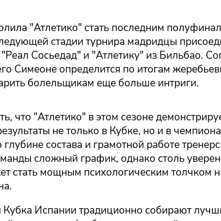
олила "Атлетико" стать последним полуфина
следующей стадии турнира мадридцы присоед
 "Реал Сосьедад" и "Атлетику" из Бильбао. С
го Симеоне определится по итогам жеребьевк
арить болельщикам еще больше интриги.
ть, что "Атлетико" в этом сезоне демонстриру
езультаты не только в Кубке, но и в чемпион
о глубине состава и грамотной работе тренерс
оманды сложный график, однако столь уверен
ет стать мощным психологическим толчком 
на.
Кубка Испании традиционно собирают лучш