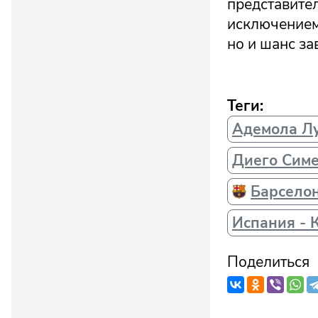
представите
исключением.
но и шанс з
Теги:
Адемола Л
Диего Сим
Барсело
Испания - 
Поделиться