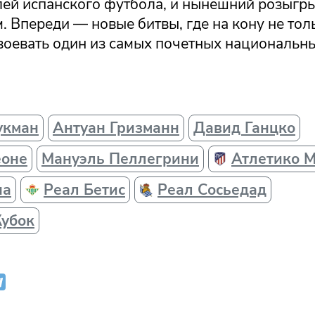
лей испанского футбола, и нынешний розыгры
 Впереди — новые битвы, где на кону не тол
авоевать один из самых почетных национальн
укман
Антуан Гризманн
Давид Ганцко
еоне
Мануэль Пеллегрини
Атлетико 
на
Реал Бетис
Реал Сосьедад
Кубок