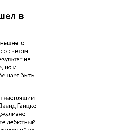
шел в
ынешнего
 со счетом
езультат не
, но и
обещает быть
л настоящим
Давид Ганцко
 Джулиано
уте дебютный