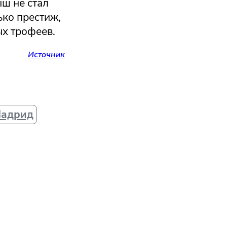
ш не стал
ько престиж,
ых трофеев.
Источник
Мадрид