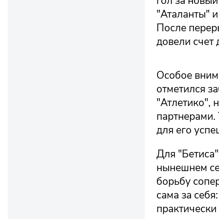
гол за новы
"Аталанты" и
После переры
довели счет 
Особое вним
отметился з
"Атлетико", 
партнерами. 
для его успе
Для "Бетиса"
нынешнем се
борьбу сопер
сама за себя
практически 