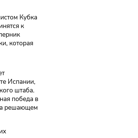
листом Кубка
инятся к
оперник
и, которая
ет
ате Испании,
кого штаба.
ная победа в
на решающем
их