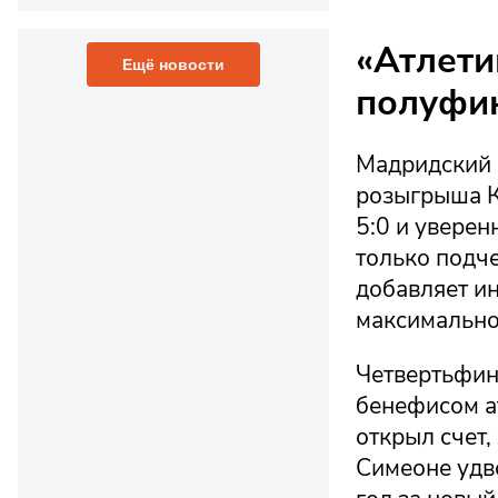
«Атлети
Ещё новости
полуфи
Мадридский 
розыгрыша Ку
5:0 и уверен
только подче
добавляет ин
максимально
Четвертьфин
бенефисом а
открыл счет,
Симеоне удв