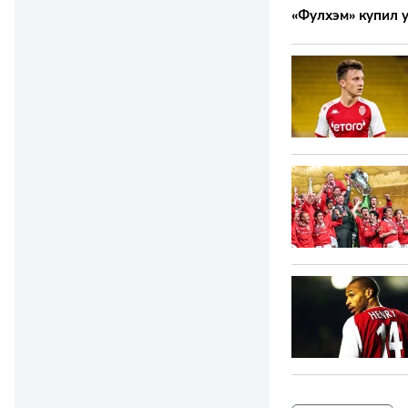
«Фулхэм» купил у