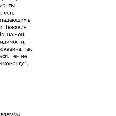
рианты
о есть
нападающих в
ти. Тюкавин
Но, на мой
видимости,
юкавина, так
ься. Тем не
й команде",
переход