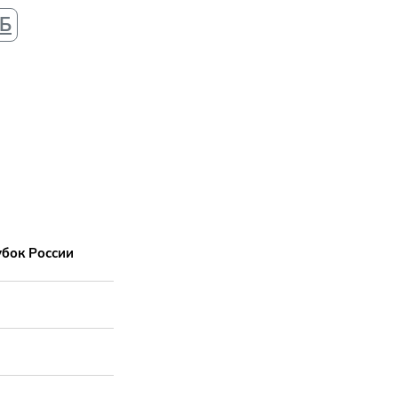
ПБ
убок России