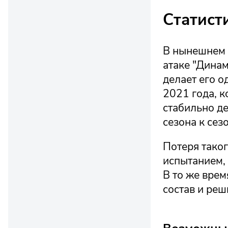
Статист
В нынешнем 
атаке "Динам
делает его 
2021 года, к
стабильно де
сезона к сезо
Потеря тако
испытанием, 
В то же вре
состав и ре