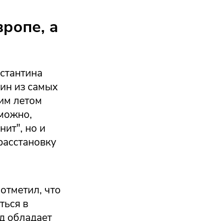
вропе, а
стантина
ин из самых
им летом
зможно,
нит", но и
расстановку
отметил, что
ться в
д обладает