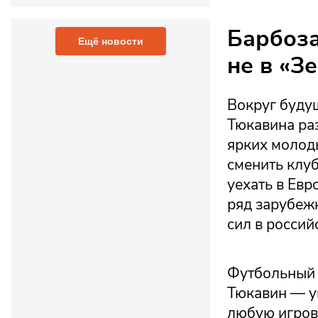
Барбоза
Ещё новости
не в «З
Вокруг буду
Тюкавина раз
ярких молод
сменить клуб
уехать в Евр
ряд зарубежн
сил в россий
Футбольный а
Тюкавин — у
любую игров