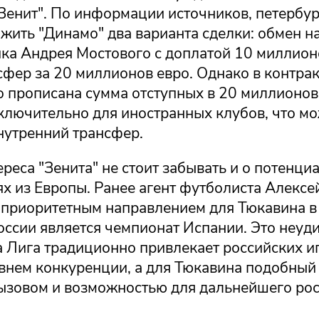
Зенит". По информации источников, петербур
жить "Динамо" два варианта сделки: обмен н
ка Андрея Мостового с доплатой 10 миллион
фер за 20 миллионов евро. Однако в контрак
 прописана сумма отступных в 20 миллионов 
сключительно для иностранных клубов, что м
нутренний трансфер.
реса "Зенита" не стоит забывать и о потенци
х из Европы. Ранее агент футболиста Алекс
о приоритетным направлением для Тюкавина в
оссии является чемпионат Испании. Это неуд
а Лига традиционно привлекает российских и
внем конкуренции, а для Тюкавина подобный 
ызовом и возможностью для дальнейшего рос