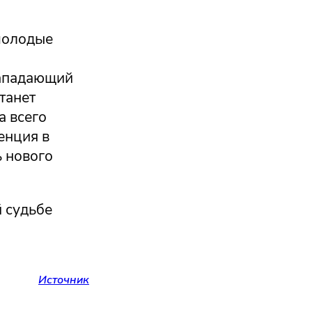
молодые
нападающий
танет
а всего
енция в
ь нового
 судьбе
Источник