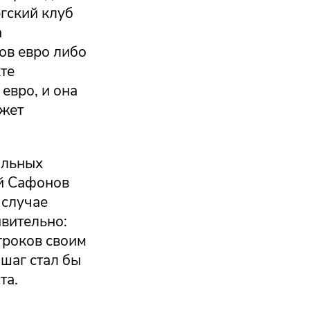
гский клуб
а
ов евро либо
те
евро, и она
ожет
альных
ей Сафонов
 случае
ивительно:
гроков своим
шаг стал бы
та.