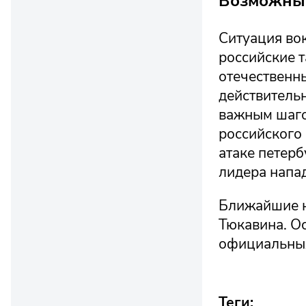
Возможные
Ситуация во
российские 
отечественны
действительн
важным шагом
российского 
атаке петерб
лидера напа
Ближайшие н
Тюкавина. Ос
официальных 
Теги: