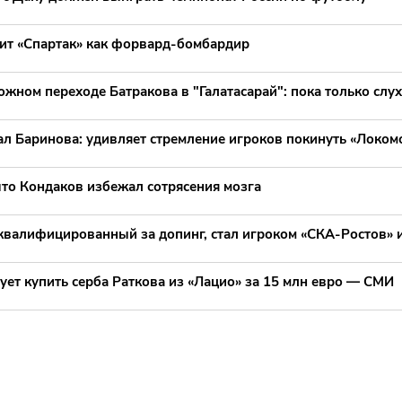
лит «Спартак» как форвард-бомбардир
жном переходе Батракова в "Галатасарай": пока только слу
л Баринова: удивляет стремление игроков покинуть «Локом
что Кондаков избежал сотрясения мозга
квалифицированный за допинг, стал игроком «СКА-Ростов» 
ет купить серба Раткова из «Лацио» за 15 млн евро — СМИ