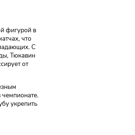
ой фигурой в
матчах, что
ападающих. С
ды, Тюкавин
сирует от
ьезным
в чемпионате.
убу укрепить