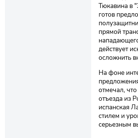
Тюкавина в "
готов предло
полузащитни
прямой транс
нападающего
действует и
осложнить в
На фоне инте
предложения
отмечал, чт
отъезда из Р
испанская Л
стилем и уро
серьезным в