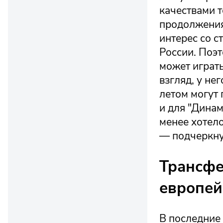
качествами 
продолжения 
интерес со с
России. Поэт
может играть
взгляд, у не
летом могут 
и для "Динам
менее хотело
— подчеркну
Трансфе
европей
В последние