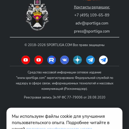
Контакты редакции:
+7 (495) 109-65-89
adv@sportliga.com
press@sportliga.com
©
2018–2026
SPORTLIGA.COM
Все права защищены
Средство массовой информации сетевое издание
"www.sportliga.com" зарегистрировано Федеральной службой по
надзору в сфере связи, информационных технологий и массовых
коммуникаций (Роскомнадзор).
Реестровая запись Эл № ФС 77-79006 от 28.08.2020
Название - www.sportliga.com
Мы используем файлы cookie для улучшения
Учредитель СМИ сетевого издания "www.sportliga.com": ИП Чамин
пользовательского опыта. Подробнее читайте в
О.Н.