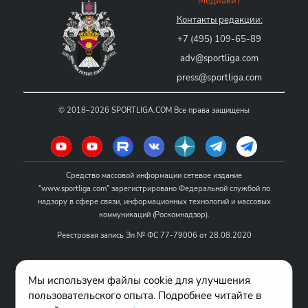
Медиакит
Контакты редакции:
+7 (495) 109-65-89
adv@sportliga.com
press@sportliga.com
©
2018–2026
SPORTLIGA.COM
Все права защищены
Средство массовой информации сетевое издание
"www.sportliga.com" зарегистрировано Федеральной службой по
надзору в сфере связи, информационных технологий и массовых
коммуникаций (Роскомнадзор).
Реестровая запись Эл № ФС 77-79006 от 28.08.2020
Название - www.sportliga.com
Мы используем файлы cookie для улучшения
Учредитель СМИ сетевого издания "www.sportliga.com": ИП Чамин
пользовательского опыта. Подробнее читайте в
О.Н.