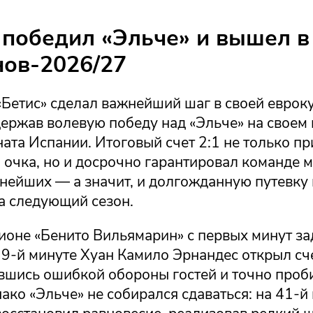
 победил «Эльче» и вышел в
ов-2026/27
«Бетис» сделал важнейший шаг в своей еврок
ержав волевую победу над «Эльче» на своем 
ата Испании. Итоговый счет 2:1 не только пр
 очка, но и досрочно гарантировал команде м
нейших — а значит, и долгожданную путевку 
а следующий сезон.
дионе «Бенито Вильямарин» с первых минут з
 9-й минуте Хуан Камило Эрнандес открыл сче
вшись ошибкой обороны гостей и точно проб
ако «Эльче» не собирался сдаваться: на 41-й