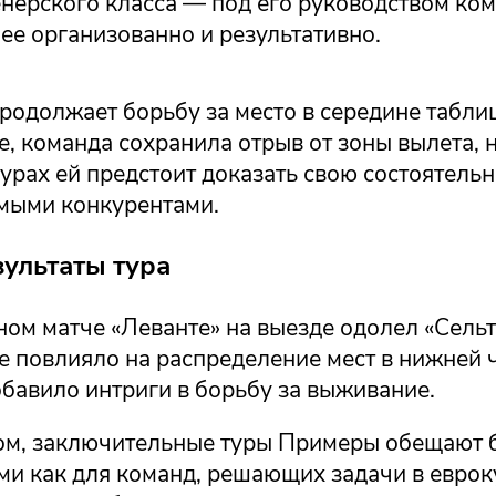
енерского класса — под его руководством ко
ее организованно и результативно.
родолжает борьбу за место в середине табли
, команда сохранила отрыв от зоны вылета, н
урах ей предстоит доказать свою состоятельн
ямыми конкурентами.
зультаты тура
ом матче «Леванте» на выезде одолел «Сельт
же повлияло на распределение мест в нижней 
бавило интриги в борьбу за выживание.
ом, заключительные туры Примеры обещают 
и как для команд, решающих задачи в евро