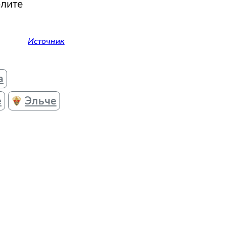
элите
Источник
а
е
Эльче