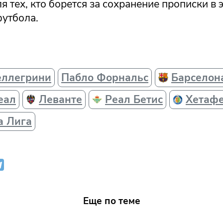
для тех, кто борется за сохранение прописки в 
футбола.
еллегрини
Пабло Форнальс
Барселон
еал
Леванте
Реал Бетис
Хетаф
а Лига
Еще по теме