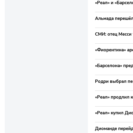
«Реал» и «Барсел
Альмада перешёл
СМИ: отец Месси 
«Фиорентина» ар
«Барселона» пре
Родри выбрал пе
«Реал» продлил к
«Реал» купил Ди
Диоманде перейд