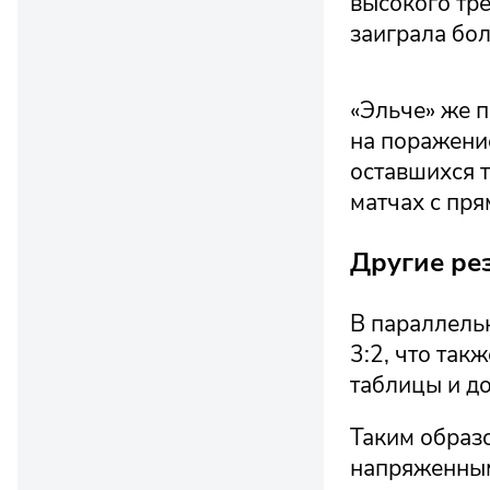
высокого тр
заиграла бол
«Эльче» же п
на поражение
оставшихся т
матчах с пр
Другие ре
В параллельн
3:2, что так
таблицы и до
Таким образ
напряженным