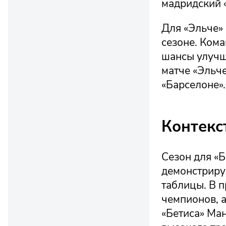
мадридский «
Для «Эльче»
сезоне. Кома
шансы улучш
матче «Эльче
«Барселоне».
Контекс
Сезон для «Б
демонстрируе
таблицы. В 
чемпионов, 
«Бетиса» Ма