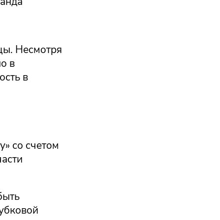
манда
цы. Несмотря
о в
ость в
у» со счетом
части
быть
кубковой