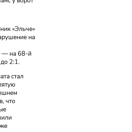
анс у ворот
ник «Эльче»
арушение на
 — на 68-й
до 2:1.
ата стал
пятую
нешнем
в, что
ые
чили
кже