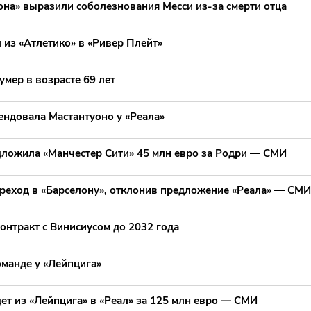
она» выразили соболезнования Месси из-за смерти отца
 из «Атлетико» в «Ривер Плейт»
умер в возрасте 69 лет
ендовала Мастантуоно у «Реала»
дложила «Манчестер Сити» 45 млн евро за Родри — СМИ
реход в «Барселону», отклонив предложение «Реала» — СМИ
онтракт с Винисиусом до 2032 года
оманде у «Лейпцига»
ет из «Лейпцига» в «Реал» за 125 млн евро — СМИ