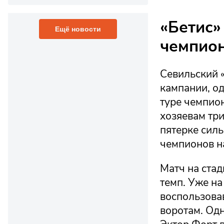
«Бетис»
Ещё новости
чемпион
Севильский 
кампании, од
туре чемпион
хозяевам три
пятерке силь
чемпионов н
Матч на ста
темп. Уже на
воспользова
воротам. Одн