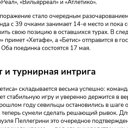
Реал», «Вильярреал» и «Атлетико».
 поражение стало очередным разочарованием
нда с 39 очками занимает 14-е место и пока 
ить свою позицию в оставшихся турах. В сл
» примет «Хетафе», а «Бетис» отправится в гос
 Оба поединка состоятся 17 мая.
т и турнирная интрига
етиса» складывается весьма успешно: команд
т стабильную игру и уверенно держится в ве
прошлом году севильцы остановились в шаге 
а теперь сумели сделать решающий рывок. Дл
нуэля Пеллегрини это очередное подтвержден