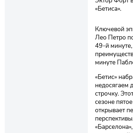
Эктор Форт в
«Бетиса».
Ключевой эп
Лео Петро п
49-й минуте,
преимуществ
минуте Пабло
«Бетис» набр
недосягаем 
строчку. Это
сезоне пятое
открывает п
перспективы
«Барселона»