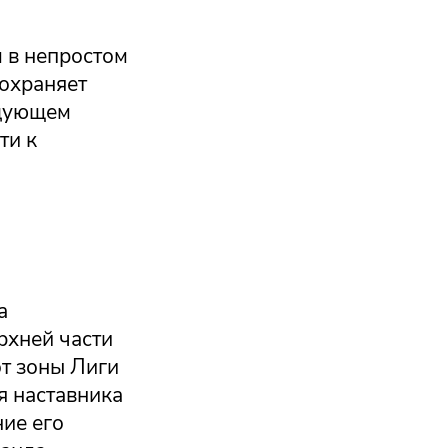
 в непростом
сохраняет
едующем
ти к
а
рхней части
от зоны Лиги
я наставника
ие его