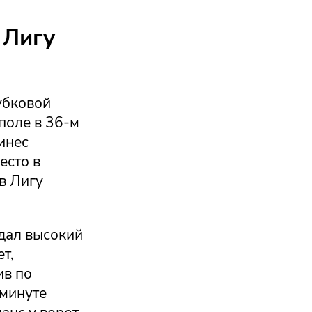
 Лигу
убковой
поле в 36-м
инес
есто в
в Лигу
адал высокий
т,
ив по
 минуте