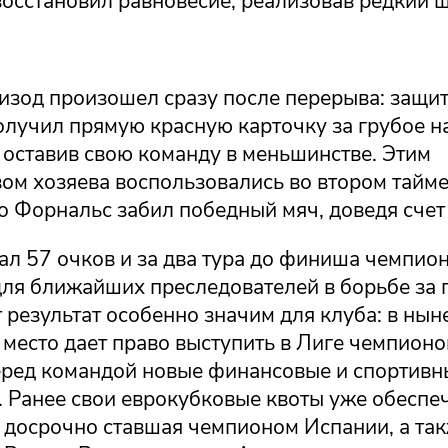
осстановил равновесие, реализовав редкий ш
изод произошел сразу после перерыва: защит
олучил прямую красную карточку за грубое н
 оставив свою команду в меньшинстве. Этим
ом хозяева воспользовались во втором тайме
 Форнальс забил победный мяч, доведя счет 
ал 57 очков и за два тура до финиша чемпион
для ближайших преследователей в борьбе за 
т результат особенно значим для клуба: в ны
 место дает право выступить в Лиге чемпионо
еред командой новые финансовые и спортивн
. Ранее свои еврокубковые квоты уже обеспе
, досрочно ставшая чемпионом Испании, а та