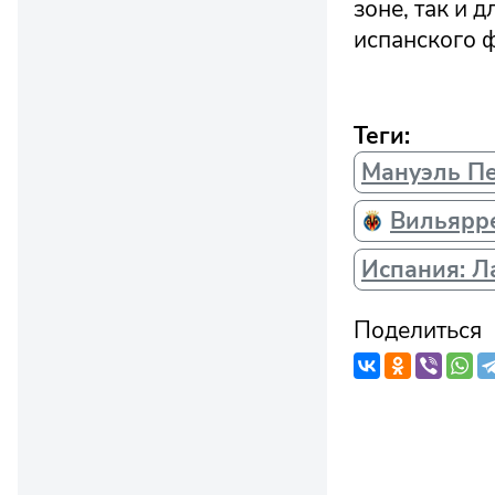
зоне, так и 
испанского 
Теги:
Мануэль П
Вильярр
Испания: Л
Поделиться