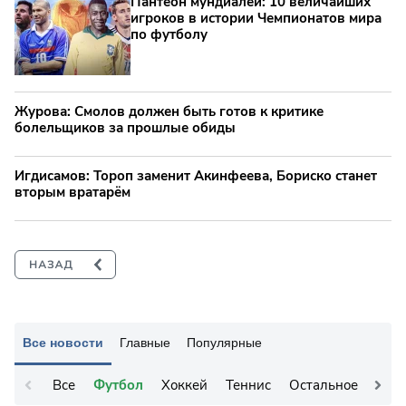
Пантеон мундиалей: 10 величайших
игроков в истории Чемпионатов мира
по футболу
Журова: Смолов должен быть готов к критике
болельщиков за прошлые обиды
Игдисамов: Тороп заменит Акинфеева, Бориско станет
вторым вратарём
Все новости
Главные
Популярные
Все
Футбол
Хоккей
Теннис
Остальное