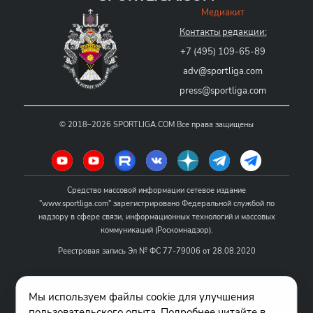
Медиакит
Контакты редакции:
+7 (495) 109-65-89
adv@sportliga.com
press@sportliga.com
©
2018–2026
SPORTLIGA.COM
Все права защищены
Средство массовой информации сетевое издание
"www.sportliga.com" зарегистрировано Федеральной службой по
надзору в сфере связи, информационных технологий и массовых
коммуникаций (Роскомнадзор).
Реестровая запись Эл № ФС 77-79006 от 28.08.2020
Название - www.sportliga.com
Мы используем файлы cookie для улучшения
Учредитель СМИ сетевого издания "www.sportliga.com": ИП Чамин
пользовательского опыта. Подробнее читайте в