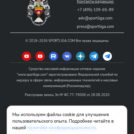
Контакты редакции:
+7 (495) 109-65-89
adv@sportliga.com
press@sportliga.com
©
2018–2026
SPORTLIGA.COM
Все права защищены
Средство массовой информации сетевое издание
"www.sportliga.com" зарегистрировано Федеральной службой по
надзору в сфере связи, информационных технологий и массовых
коммуникаций (Роскомнадзор).
Реестровая запись Эл № ФС 77-79006 от 28.08.2020
Название - www.sportliga.com
Мы используем файлы cookie для улучшения
Учредитель СМИ сетевого издания "www.sportliga.com": ИП Чамин
пользовательского опыта. Подробнее читайте в
О.Н.
нашей
политике конфиденциальности
.
Главный редактор СМИ сетевого издания "www.sportliga.com":