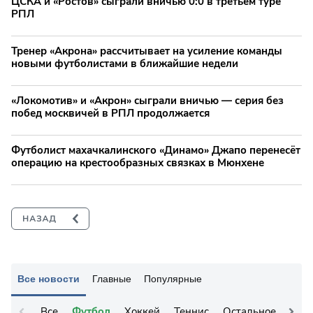
ЦСКА и «Ростов» сыграли вничью 0:0 в третьем туре
РПЛ
Тренер «Акрона» рассчитывает на усиление команды
новыми футболистами в ближайшие недели
«Локомотив» и «Акрон» сыграли вничью — серия без
побед москвичей в РПЛ продолжается
Футболист махачкалинского «Динамо» Джапо перенесёт
операцию на крестообразных связках в Мюнхене
Все новости
Главные
Популярные
Все
Футбол
Хоккей
Теннис
Остальное