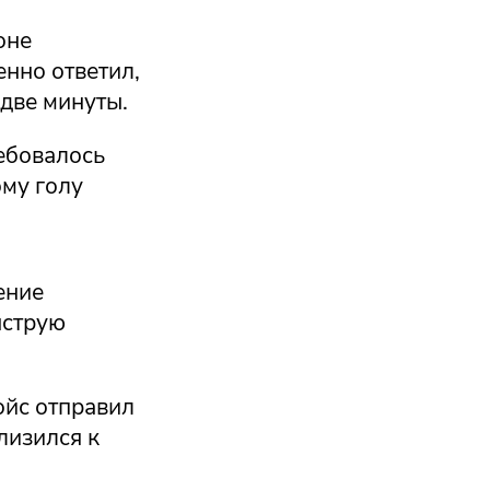
оне
енно ответил,
две минуты.
ебовалось
ому голу
ение
ыструю
ойс отправил
лизился к