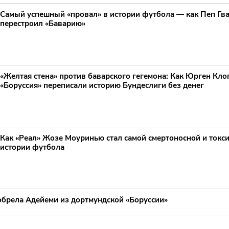
Самый успешный «провал» в истории футбола — как Пеп Гв
перестроил «Баварию»
«Желтая стена» против баварского гегемона: Как Юрген Клоп
«Боруссия» переписали историю Бундеслиги без денег
Как «Реал» Жозе Моуринью стал самой смертоносной и токс
истории футбола
обрела Адейеми из дортмундской «Боруссии»