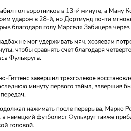
абил гол воротников в 13-й минуте, а Ману К
оим ударом в 28-й, но Дортмунд почти мгнов
рыв благодаря голу Марселя Забицера через 
адбах не мог удерживать мяч, хозяевам потр
нуты, чтобы сравнять счет благодаря четверт
аса Фулькруга.
о-Гиттенс завершил трехголевое восстановл
оследнюю минуту первого тайма, завершив б
передач.
одолжал нажимать после перерыва, Марко Р
, а немецкий футболист Фулькруг также приб
кой головой.