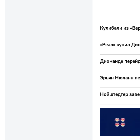
Кулибали из «Вер
«Реал» купил Ди
Диоманде перейд
Эрьян Нюланн пе
Нойштедтер заве