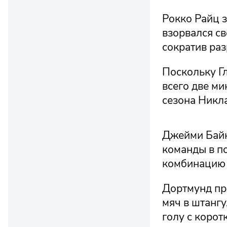
Рокко Райц з
взорвался св
сократив раз
Поскольку Гл
всего две ми
сезона Никл
Джейми Байн
команды в п
комбинацию 
Дортмунд пр
мяч в штангу
голу с корот