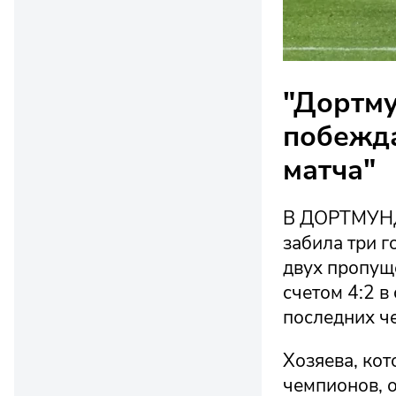
"Дортму
побежда
матча"
В ДОРТМУНДЕ
забила три г
двух пропущ
счетом 4:2 в
последних ч
Хозяева, ко
чемпионов, о