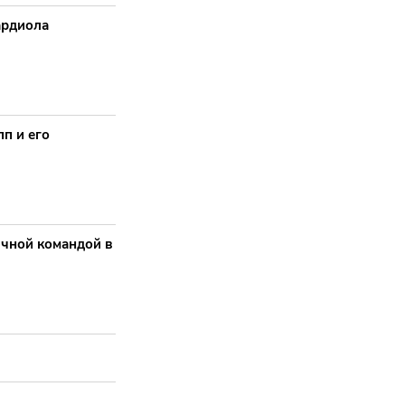
ардиола
п и его
ичной командой в