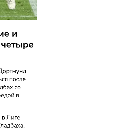
ие и
 четыре
 Дортмунд
ься после
дбах со
бедой в
 в Лиге
Гладбаха.