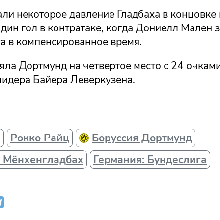
ли некоторое давление Гладбаха в концовке 
дин гол в контратаке, когда Дониелл Мален з
та в компенсированное время.
ла Дортмунд на четвертое место с 24 очками,
лидера Байера Леверкузена.
с
Рокко Райц
Боруссия Дортмунд
я Мёнхенгладбах
Германия: Бундеслига