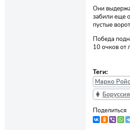
Они выдержа
забили еще о
пустые воро
Победа подня
10 очков от 
Теги:
Марко Рой
Борусси
Поделиться