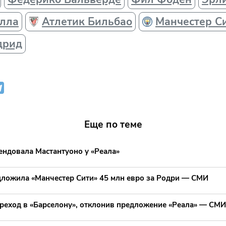
илла
Атлетик Бильбао
Манчестер С
дрид
Еще по теме
ендовала Мастантуоно у «Реала»
дложила «Манчестер Сити» 45 млн евро за Родри — СМИ
реход в «Барселону», отклонив предложение «Реала» — СМИ