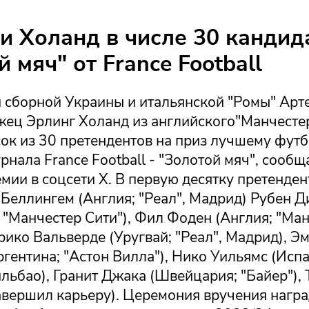
и Холанд в числе 30 кандид
 мяч" от France Football
сборной Украины и итальянской "Ромы" Арте
жец Эрлинг Холанд из английского"Манчесте
сок из 30 претендентов на приз лучшему фут
рнала France Football - "Золотой мяч", сообщ
мии в соцсети Х. В первую десятку претенден
Беллингем (Англия; "Реал", Мадрид) Рубен 
 "Манчестер Сити"), Фил Фоден (Англия; "Ма
рико Вальверде (Уругвай; "Реал", Мадрид), Э
гентина; "Астон Вилла"), Нико Уильямс (Испа
ильбао), Гранит Джака (Швейцария; "Байер"),
завершил карьеру). Церемония вручения нагр