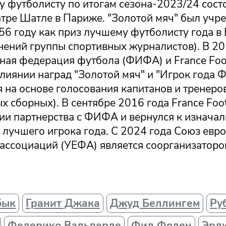
у футболисту по итогам сезона-2023/24 сост
атре Шатле в Париже. "Золотой мяч" был учр
956 году как приз лучшему футболисту года в 
нений группы спортивных журналистов). В 20
ая федерация футбола (ФИФА) и France Foot
слиянии наград "Золотой мяч" и "Игрок года
 на основе голосования капитанов и тренеро
 сборных). В сентябре 2016 года France Foo
ии партнерства с ФИФА и вернулся к изначал
 лучшего игрока года. С 2024 года Союз евр
ассоциаций (УЕФА) является соорганизаторо
бык
Гранит Джака
Джуд Беллингем
Ру
Федерико Вальверде
Фил Фоден
Эрл