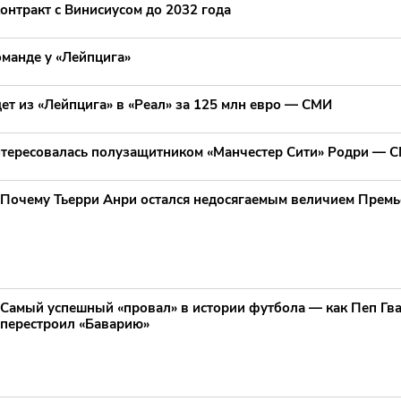
онтракт с Винисиусом до 2032 года
оманде у «Лейпцига»
ет из «Лейпцига» в «Реал» за 125 млн евро — СМИ
нтересовалась полузащитником «Манчестер Сити» Родри — 
Почему Тьерри Анри остался недосягаемым величием Премь
Самый успешный «провал» в истории футбола — как Пеп Гв
перестроил «Баварию»