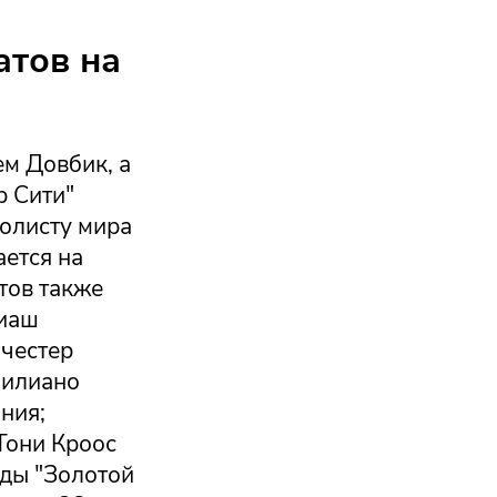
атов на
м Довбик, а
р Сити"
болисту мира
ается на
тов также
Диаш
нчестер
милиано
ния;
 Тони Кроос
ады "Золотой