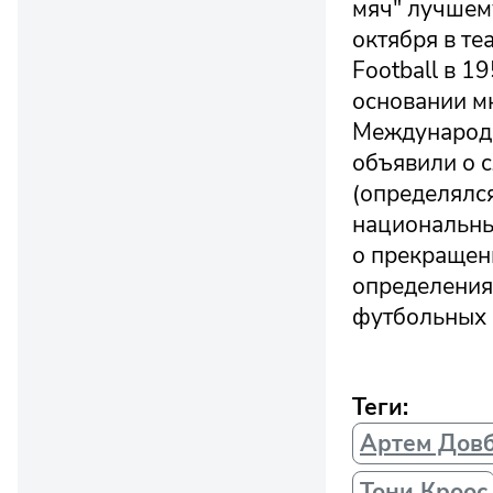
мяч" лучшем
октября в те
Football в 1
основании м
Международн
объявили о 
(определялся
национальных
о прекращен
определения
футбольных 
Теги:
Артем Дов
Тони Кроос