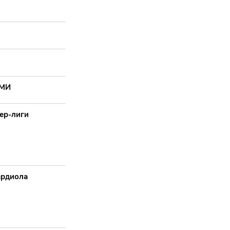
СМИ
ер-лиги
ардиола