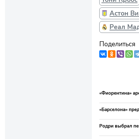
Астон В
Реал Ма
Поделиться
«Фиорентина» ар
«Барселона» пре
Родри выбрал пе