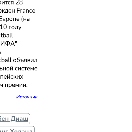
оится 28
ежден France
Европе (на
10 году
ball
 ФИФА"
в
tball объявил
ьной системе
опейских
м премии.
Источник
бен Диаш
инг Холанд