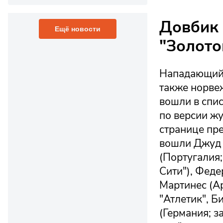
Довбик 
Ещё новости
"Золотой
Нападающий 
также норве
вошли в спи
по версии жу
странице пре
вошли Джуд 
(Португалия;
Сити"), Феде
Мартинес (Ар
"Атлетик", Б
(Германия; 