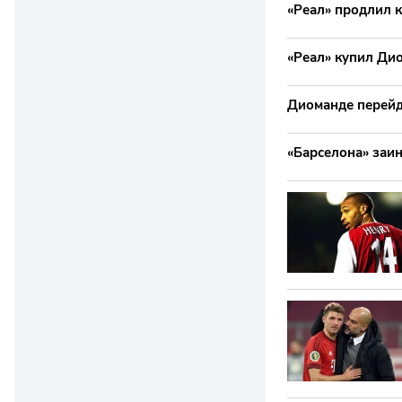
«Реал» продлил к
«Реал» купил Ди
Диоманде перейд
«Барселона» заи