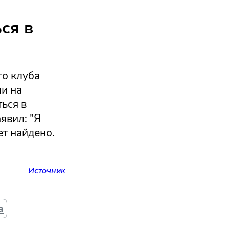
ся в
го клуба
и на
ься в
явил: "Я
ет найдено.
Источник
а