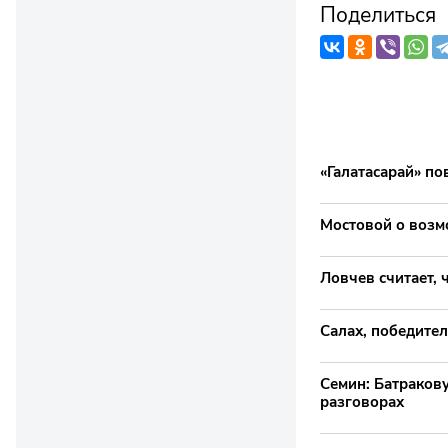
Поделиться
«Галатасарай» п
Мостовой о возмо
Ловчев считает, 
Салах, победител
Семин: Батракову
разговорах