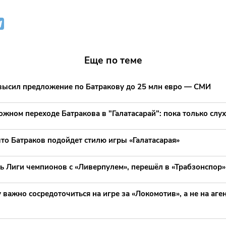
Еще по теме
овысил предложение по Батракову до 25 млн евро — СМИ
жном переходе Батракова в "Галатасарай": пока только слу
что Батраков подойдет стилю игры «Галатасарая»
ь Лиги чемпионов с «Ливерпулем», перешёл в «Трабзонспор»
 важно сосредоточиться на игре за «Локомотив», а не на аге