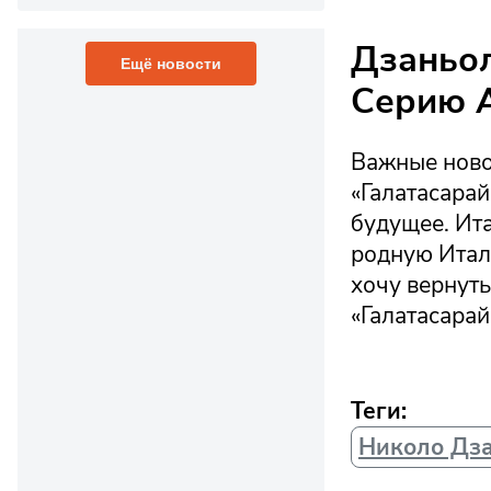
Дзаньол
Ещё новости
Серию 
Важные ново
«Галатасара
будущее. Ит
родную Итали
хочу вернуть
«Галатасарай
Теги:
Николо Дз