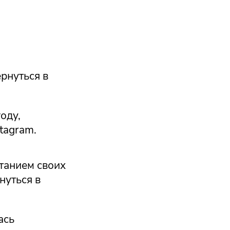
рнуться в
оду,
tagram.
итанием своих
нуться в
ась