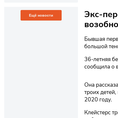
Экс-пер
Ещё новости
возобно
Бывшая перва
большой тенн
36-летняя бе
сообщила о в
Она рассказа
троих детей,
2020 году.
Клейстерс т